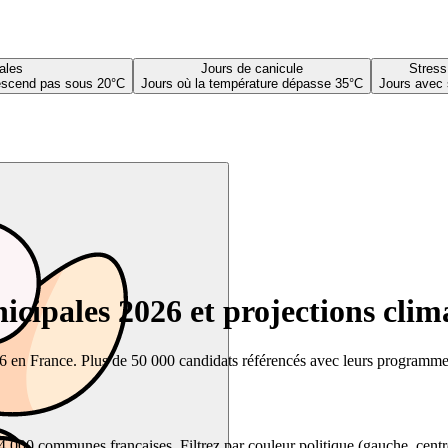
ales
Jours de canicule
Stress
descend pas sous 20°C
Jours où la température dépasse 35°C
Jours avec 
cipales 2026 et projections clim
26 en France. Plus de 50 000 candidats référencés avec leurs programmes,
00 communes françaises. Filtrez par couleur politique (gauche, centre, dr