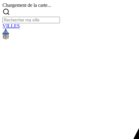
Chargement de la carte...
VILLES