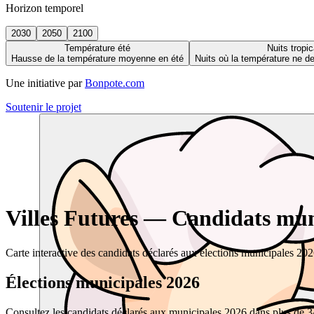
Horizon temporel
2030
2050
2100
Température été
Nuits tropic
Hausse de la température moyenne en été
Nuits où la température ne 
Une initiative par
Bonpote.com
Soutenir le projet
Villes Futures — Candidats muni
Carte interactive des candidats déclarés aux élections municipales 20
Élections municipales 2026
Consultez les candidats déclarés aux municipales 2026 dans plus de 34 0