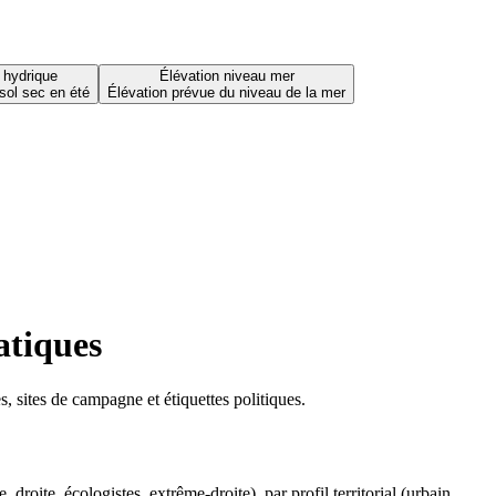
 hydrique
Élévation niveau mer
sol sec en été
Élévation prévue du niveau de la mer
atiques
 sites de campagne et étiquettes politiques.
oite, écologistes, extrême-droite), par profil territorial (urbain,