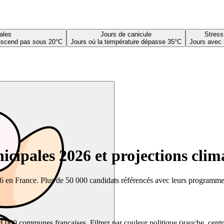
ales
Jours de canicule
Stress
descend pas sous 20°C
Jours où la température dépasse 35°C
Jours avec 
cipales 2026 et projections clim
26 en France. Plus de 50 000 candidats référencés avec leurs programmes,
00 communes françaises. Filtrez par couleur politique (gauche, centre, dr