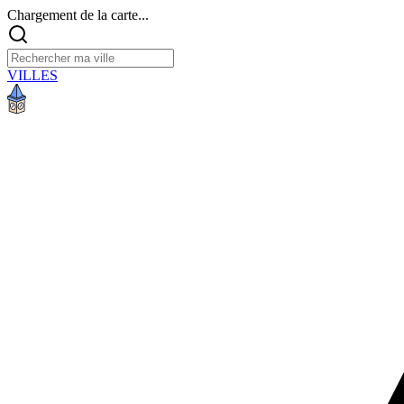
Chargement de la carte...
VILLES