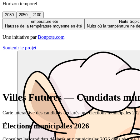
Horizon temporel
2030
2050
2100
Température été
Nuits tropic
Hausse de la température moyenne en été
Nuits où la température ne 
Une initiative par
Bonpote.com
Soutenir le projet
Villes Futures — Candidats muni
Carte interactive des candidats déclarés aux élections municipales 20
Élections municipales 2026
Consultez les candidats déclarés aux municipales 2026 dans plus de 34 0