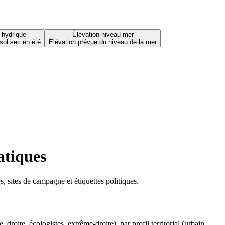
 hydrique
Élévation niveau mer
sol sec en été
Élévation prévue du niveau de la mer
atiques
 sites de campagne et étiquettes politiques.
oite, écologistes, extrême-droite), par profil territorial (urbain,