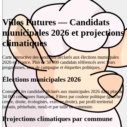
Villes Futures — Candidats
municipales 2026 et projections
climatiques
Carte interactive des candidats déclarés aux élections municipales
2026 en France. Plus de 50 000 candidats référencés avec leurs
programmes, sites de campagne et étiquettes politiques.
Élections municipales 2026
Consultez les candidats déclarés aux municipales 2026 dans plus de
34 000 communes françaises. Filtrez par couleur politique (gauche,
centre, droite, écologistes, extrême-droite), par profil territorial
(urbain, périurbain, rural) et par taille de commune.
Projections climatiques par commune