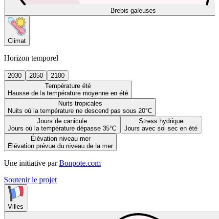
Brebis galeuses
Climat
Horizon temporel
2030
2050
2100
Température été
Hausse de la température moyenne en été
Nuits tropicales
Nuits où la température ne descend pas sous 20°C
Jours de canicule
Stress hydrique
Jours où la température dépasse 35°C
Jours avec sol sec en été
Élévation niveau mer
Élévation prévue du niveau de la mer
Une initiative par
Bonpote.com
Soutenir le projet
Villes