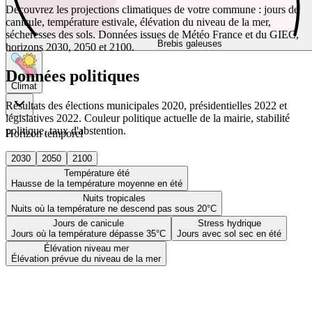
Découvrez les projections climatiques de votre commune : jours de
canicule, température estivale, élévation du niveau de la mer,
sécheresses des sols. Données issues de Météo France et du GIEC,
Brebis galeuses
horizons 2030, 2050 et 2100.
Données politiques
Climat
Résultats des élections municipales 2020, présidentielles 2022 et
législatives 2022. Couleur politique actuelle de la mairie, stabilité
politique, taux d'abstention.
Horizon temporel
2030
2050
2100
Température été
Hausse de la température moyenne en été
Nuits tropicales
Nuits où la température ne descend pas sous 20°C
Jours de canicule
Stress hydrique
Jours où la température dépasse 35°C
Jours avec sol sec en été
Élévation niveau mer
Élévation prévue du niveau de la mer