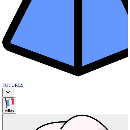
FUTURES
Villes