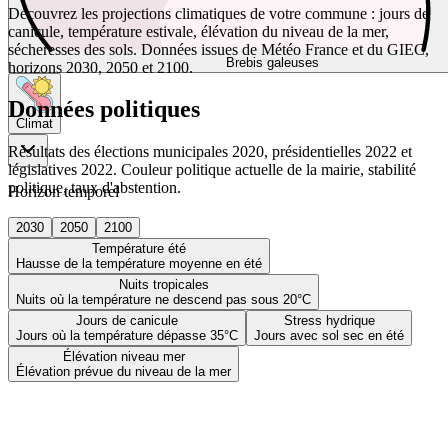
Découvrez les projections climatiques de votre commune : jours de
canicule, température estivale, élévation du niveau de la mer,
sécheresses des sols. Données issues de Météo France et du GIEC,
Brebis galeuses
horizons 2030, 2050 et 2100.
Données politiques
Climat
Résultats des élections municipales 2020, présidentielles 2022 et
législatives 2022. Couleur politique actuelle de la mairie, stabilité
politique, taux d'abstention.
Horizon temporel
2030
2050
2100
Température été
Hausse de la température moyenne en été
Nuits tropicales
Nuits où la température ne descend pas sous 20°C
Jours de canicule
Stress hydrique
Jours où la température dépasse 35°C
Jours avec sol sec en été
Élévation niveau mer
Élévation prévue du niveau de la mer