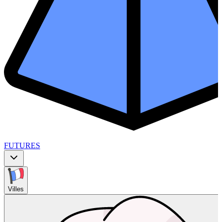
FUTURES
Villes