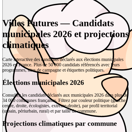
Villes Futures — Candidats
municipales 2026 et projections
climatiques
Carte interactive des candidats déclarés aux élections municipales
2026 en France. Plus de 50 000 candidats référencés avec leurs
programmes, sites de campagne et étiquettes politiques.
Élections municipales 2026
Consultez les candidats déclarés aux municipales 2026 dans plus de
34 000 communes françaises. Filtrez par couleur politique (gauche,
centre, droite, écologistes, extrême-droite), par profil territorial
(urbain, périurbain, rural) et par taille de commune.
Projections climatiques par commune