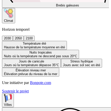
Brebis galeuses
Climat
Horizon temporel
2030
2050
2100
Température été
Hausse de la température moyenne en été
Nuits tropicales
Nuits où la température ne descend pas sous 20°C
Jours de canicule
Stress hydrique
Jours où la température dépasse 35°C
Jours avec sol sec en été
Élévation niveau mer
Élévation prévue du niveau de la mer
Une initiative par
Bonpote.com
Soutenir le projet
Villes