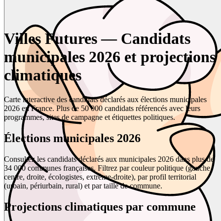
Villes Futures — Candidats
municipales 2026 et projections
climatiques
Carte interactive des candidats déclarés aux élections municipales
2026 en France. Plus de 50 000 candidats référencés avec leurs
programmes, sites de campagne et étiquettes politiques.
Élections municipales 2026
Consultez les candidats déclarés aux municipales 2026 dans plus de
34 000 communes françaises. Filtrez par couleur politique (gauche,
centre, droite, écologistes, extrême-droite), par profil territorial
(urbain, périurbain, rural) et par taille de commune.
Projections climatiques par commune