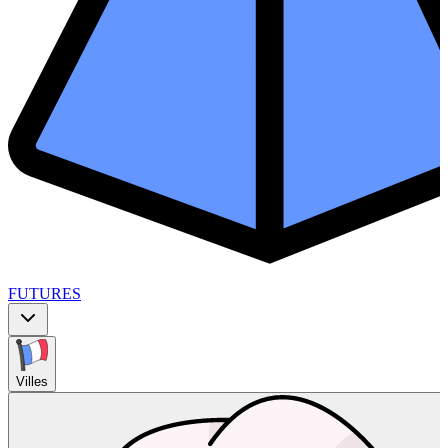
FUTURES
Villes