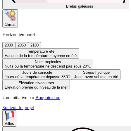
Brebis galeuses
Climat
Horizon temporel
2030
2050
2100
Température été
Hausse de la température moyenne en été
Nuits tropicales
Nuits où la température ne descend pas sous 20°C
Jours de canicule
Stress hydrique
Jours où la température dépasse 35°C
Jours avec sol sec en été
Élévation niveau mer
Élévation prévue du niveau de la mer
Une initiative par
Bonpote.com
Soutenir le projet
Villes