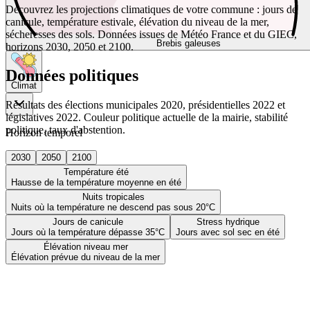
Découvrez les projections climatiques de votre commune : jours de
canicule, température estivale, élévation du niveau de la mer,
sécheresses des sols. Données issues de Météo France et du GIEC,
Brebis galeuses
horizons 2030, 2050 et 2100.
Données politiques
Climat
Résultats des élections municipales 2020, présidentielles 2022 et
législatives 2022. Couleur politique actuelle de la mairie, stabilité
politique, taux d'abstention.
Horizon temporel
2030
2050
2100
Température été
Hausse de la température moyenne en été
Nuits tropicales
Nuits où la température ne descend pas sous 20°C
Jours de canicule
Stress hydrique
Jours où la température dépasse 35°C
Jours avec sol sec en été
Élévation niveau mer
Élévation prévue du niveau de la mer