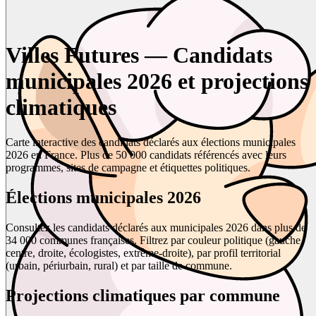
Villes Futures — Candidats
municipales 2026 et projections
climatiques
Carte interactive des candidats déclarés aux élections municipales
2026 en France. Plus de 50 000 candidats référencés avec leurs
programmes, sites de campagne et étiquettes politiques.
Élections municipales 2026
Consultez les candidats déclarés aux municipales 2026 dans plus de
34 000 communes françaises. Filtrez par couleur politique (gauche,
centre, droite, écologistes, extrême-droite), par profil territorial
(urbain, périurbain, rural) et par taille de commune.
Projections climatiques par commune