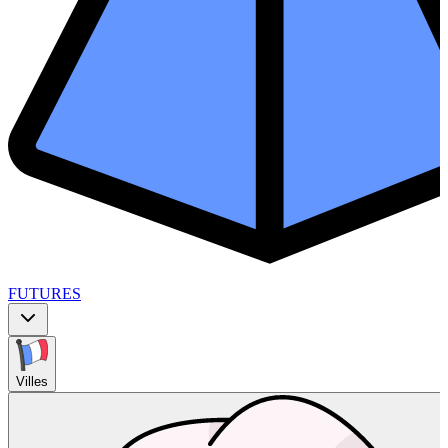
FUTURES
Villes