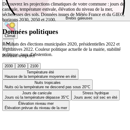
Découvrez les projections climatiques de votre commune : jours de
canicule, température estivale, élévation du niveau de la mer,
sécheresses des sols. Données issues de Météo France et du GIEC,
Brebis galeuses
horizons 2030, 2050 et 2100.
Données politiques
Climat
Résultats des élections municipales 2020, présidentielles 2022 et
législatives 2022. Couleur politique actuelle de la mairie, stabilité
politique, taux d'abstention.
Horizon temporel
2030
2050
2100
Température été
Hausse de la température moyenne en été
Nuits tropicales
Nuits où la température ne descend pas sous 20°C
Jours de canicule
Stress hydrique
Jours où la température dépasse 35°C
Jours avec sol sec en été
Élévation niveau mer
Élévation prévue du niveau de la mer