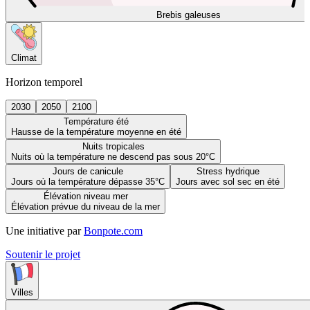
Brebis galeuses
Climat
Horizon temporel
2030
2050
2100
Température été
Hausse de la température moyenne en été
Nuits tropicales
Nuits où la température ne descend pas sous 20°C
Jours de canicule
Stress hydrique
Jours où la température dépasse 35°C
Jours avec sol sec en été
Élévation niveau mer
Élévation prévue du niveau de la mer
Une initiative par
Bonpote.com
Soutenir le projet
Villes