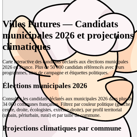
Villes Futures — Candidats
municipales 2026 et projections
climatiques
Carte interactive des candidats déclarés aux élections municipales
2026 en France. Plus de 50 000 candidats référencés avec leurs
programmes, sites de campagne et étiquettes politiques.
Élections municipales 2026
Consultez les candidats déclarés aux municipales 2026 dans plus de
34 000 communes françaises. Filtrez par couleur politique (gauche,
centre, droite, écologistes, extrême-droite), par profil territorial
(urbain, périurbain, rural) et par taille de commune.
Projections climatiques par commune