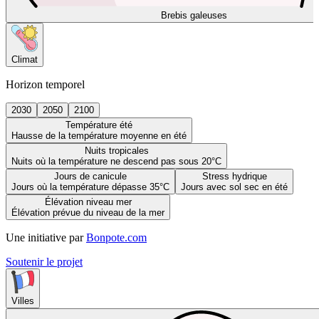
Brebis galeuses
Climat
Horizon temporel
2030
2050
2100
Température été
Hausse de la température moyenne en été
Nuits tropicales
Nuits où la température ne descend pas sous 20°C
Jours de canicule
Stress hydrique
Jours où la température dépasse 35°C
Jours avec sol sec en été
Élévation niveau mer
Élévation prévue du niveau de la mer
Une initiative par
Bonpote.com
Soutenir le projet
Villes