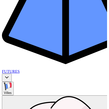
FUTURES
Villes