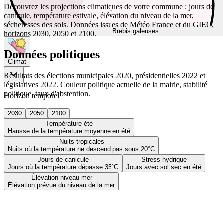
Découvrez les projections climatiques de votre commune : jours de
canicule, température estivale, élévation du niveau de la mer,
sécheresses des sols. Données issues de Météo France et du GIEC,
Brebis galeuses
horizons 2030, 2050 et 2100.
Données politiques
Climat
Résultats des élections municipales 2020, présidentielles 2022 et
législatives 2022. Couleur politique actuelle de la mairie, stabilité
politique, taux d'abstention.
Horizon temporel
2030
2050
2100
Température été
Hausse de la température moyenne en été
Nuits tropicales
Nuits où la température ne descend pas sous 20°C
Jours de canicule
Stress hydrique
Jours où la température dépasse 35°C
Jours avec sol sec en été
Élévation niveau mer
Élévation prévue du niveau de la mer