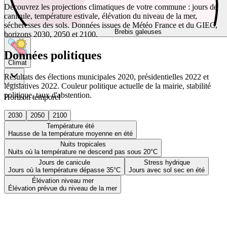
Découvrez les projections climatiques de votre commune : jours de
canicule, température estivale, élévation du niveau de la mer,
sécheresses des sols. Données issues de Météo France et du GIEC,
Brebis galeuses
horizons 2030, 2050 et 2100.
Données politiques
Climat
Résultats des élections municipales 2020, présidentielles 2022 et
législatives 2022. Couleur politique actuelle de la mairie, stabilité
politique, taux d'abstention.
Horizon temporel
2030
2050
2100
Température été
Hausse de la température moyenne en été
Nuits tropicales
Nuits où la température ne descend pas sous 20°C
Jours de canicule
Stress hydrique
Jours où la température dépasse 35°C
Jours avec sol sec en été
Élévation niveau mer
Élévation prévue du niveau de la mer