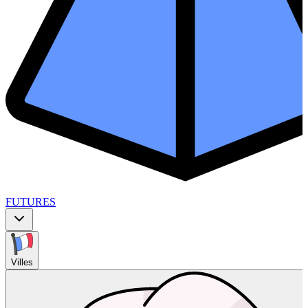
FUTURES
Villes