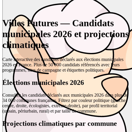
Villes Futures — Candidats
municipales 2026 et projections
climatiques
Carte interactive des candidats déclarés aux élections municipales
2026 en France. Plus de 50 000 candidats référencés avec leurs
programmes, sites de campagne et étiquettes politiques.
Élections municipales 2026
Consultez les candidats déclarés aux municipales 2026 dans plus de
34 000 communes françaises. Filtrez par couleur politique (gauche,
centre, droite, écologistes, extrême-droite), par profil territorial
(urbain, périurbain, rural) et par taille de commune.
Projections climatiques par commune