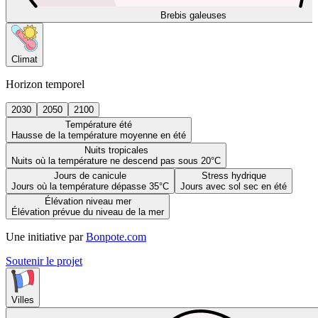
Brebis galeuses
Climat
Horizon temporel
2030
2050
2100
Température été
Hausse de la température moyenne en été
Nuits tropicales
Nuits où la température ne descend pas sous 20°C
Jours de canicule
Stress hydrique
Jours où la température dépasse 35°C
Jours avec sol sec en été
Élévation niveau mer
Élévation prévue du niveau de la mer
Une initiative par
Bonpote.com
Soutenir le projet
Villes