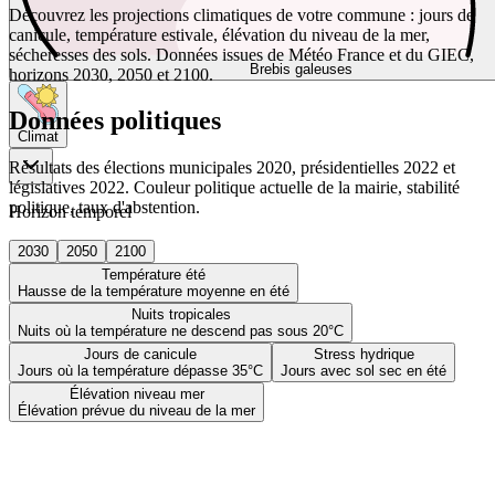
Découvrez les projections climatiques de votre commune : jours de
canicule, température estivale, élévation du niveau de la mer,
sécheresses des sols. Données issues de Météo France et du GIEC,
Brebis galeuses
horizons 2030, 2050 et 2100.
Données politiques
Climat
Résultats des élections municipales 2020, présidentielles 2022 et
législatives 2022. Couleur politique actuelle de la mairie, stabilité
politique, taux d'abstention.
Horizon temporel
2030
2050
2100
Température été
Hausse de la température moyenne en été
Nuits tropicales
Nuits où la température ne descend pas sous 20°C
Jours de canicule
Stress hydrique
Jours où la température dépasse 35°C
Jours avec sol sec en été
Élévation niveau mer
Élévation prévue du niveau de la mer