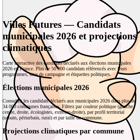
Villes Futures — Candidats
municipales 2026 et projections
climatiques
Carte interactive des candidats déclarés aux élections municipales
2026 en France. Plus de 50 000 candidats référencés avec leurs
programmes, sites de campagne et étiquettes politiques.
Élections municipales 2026
Consultez les candidats déclarés aux municipales 2026 dans plus de
34 000 communes françaises. Filtrez par couleur politique (gauche,
centre, droite, écologistes, extrême-droite), par profil territorial
(urbain, périurbain, rural) et par taille de commune.
Projections climatiques par commune