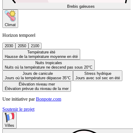
Brebis galeuses
Climat
Horizon temporel
2030
2050
2100
Température été
Hausse de la température moyenne en été
Nuits tropicales
Nuits où la température ne descend pas sous 20°C
Jours de canicule
Stress hydrique
Jours où la température dépasse 35°C
Jours avec sol sec en été
Élévation niveau mer
Élévation prévue du niveau de la mer
Une initiative par
Bonpote.com
Soutenir le projet
Villes