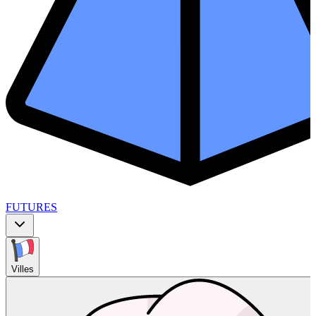
FUTURES
Villes