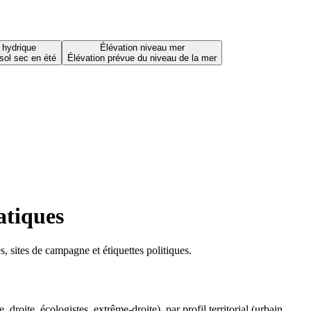
 hydrique
Élévation niveau mer
sol sec en été
Élévation prévue du niveau de la mer
atiques
 sites de campagne et étiquettes politiques.
oite, écologistes, extrême-droite), par profil territorial (urbain,