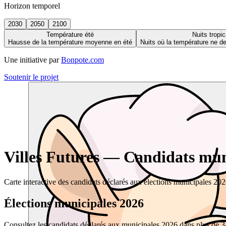
Horizon temporel
2030
2050
2100
Température été
Nuits tropic
Hausse de la température moyenne en été
Nuits où la température ne 
Une initiative par
Bonpote.com
Soutenir le projet
Villes Futures — Candidats muni
Carte interactive des candidats déclarés aux élections municipales 20
Élections municipales 2026
Consultez les candidats déclarés aux municipales 2026 dans plus de 34 0