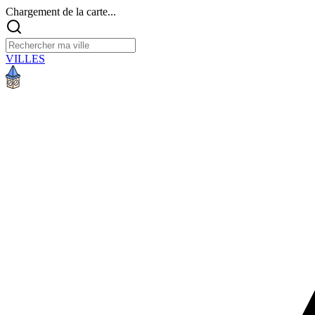
Chargement de la carte...
VILLES