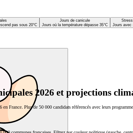
ales
Jours de canicule
Stress
descend pas sous 20°C
Jours où la température dépasse 35°C
Jours avec 
cipales 2026 et projections clim
26 en France. Plus de 50 000 candidats référencés avec leurs programmes,
00 communes françaises. Filtrez par couleur politique (gauche, centre, dr