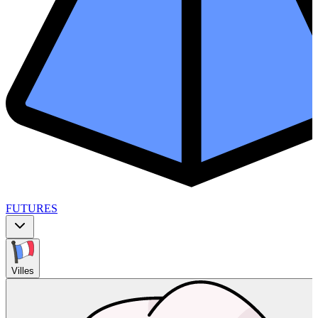
FUTURES
Villes