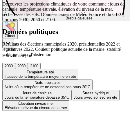
Découvrez les projections climatiques de votre commune : jours de
canicule, température estivale, élévation du niveau de la mer,
sécheresses des sols. Données issues de Météo France et du GIEC,
Brebis galeuses
horizons 2030, 2050 et 2100.
Données politiques
Climat
Résultats des élections municipales 2020, présidentielles 2022 et
législatives 2022. Couleur politique actuelle de la mairie, stabilité
politique, taux d'abstention.
Horizon temporel
2030
2050
2100
Température été
Hausse de la température moyenne en été
Nuits tropicales
Nuits où la température ne descend pas sous 20°C
Jours de canicule
Stress hydrique
Jours où la température dépasse 35°C
Jours avec sol sec en été
Élévation niveau mer
Élévation prévue du niveau de la mer