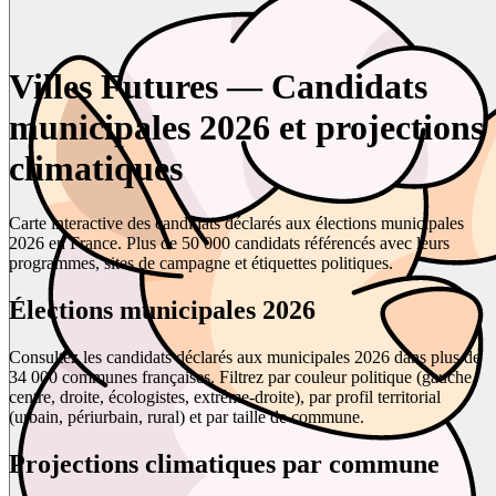
Villes Futures — Candidats
municipales 2026 et projections
climatiques
Carte interactive des candidats déclarés aux élections municipales
2026 en France. Plus de 50 000 candidats référencés avec leurs
programmes, sites de campagne et étiquettes politiques.
Élections municipales 2026
Consultez les candidats déclarés aux municipales 2026 dans plus de
34 000 communes françaises. Filtrez par couleur politique (gauche,
centre, droite, écologistes, extrême-droite), par profil territorial
(urbain, périurbain, rural) et par taille de commune.
Projections climatiques par commune