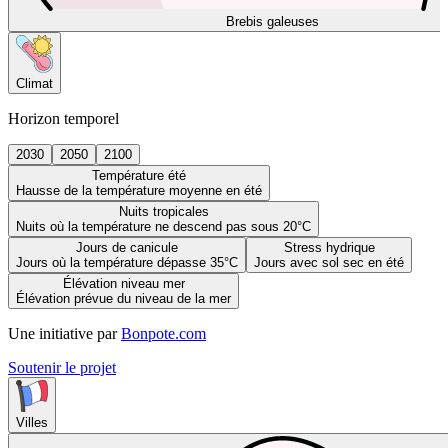
Brebis galeuses
Climat
Horizon temporel
2030
2050
2100
Température été
Hausse de la température moyenne en été
Nuits tropicales
Nuits où la température ne descend pas sous 20°C
Jours de canicule
Stress hydrique
Jours où la température dépasse 35°C
Jours avec sol sec en été
Élévation niveau mer
Élévation prévue du niveau de la mer
Une initiative par
Bonpote.com
Soutenir le projet
Villes