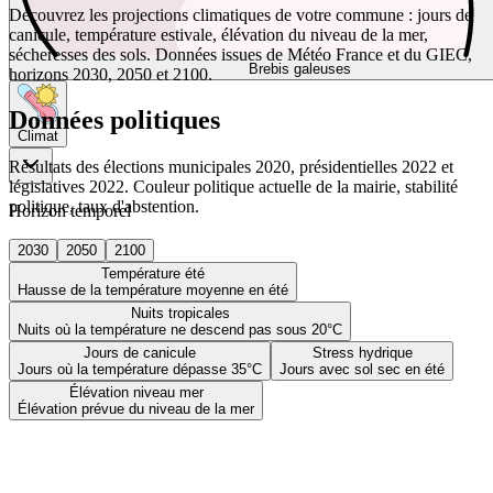
Découvrez les projections climatiques de votre commune : jours de
canicule, température estivale, élévation du niveau de la mer,
sécheresses des sols. Données issues de Météo France et du GIEC,
Brebis galeuses
horizons 2030, 2050 et 2100.
Données politiques
Climat
Résultats des élections municipales 2020, présidentielles 2022 et
législatives 2022. Couleur politique actuelle de la mairie, stabilité
politique, taux d'abstention.
Horizon temporel
2030
2050
2100
Température été
Hausse de la température moyenne en été
Nuits tropicales
Nuits où la température ne descend pas sous 20°C
Jours de canicule
Stress hydrique
Jours où la température dépasse 35°C
Jours avec sol sec en été
Élévation niveau mer
Élévation prévue du niveau de la mer