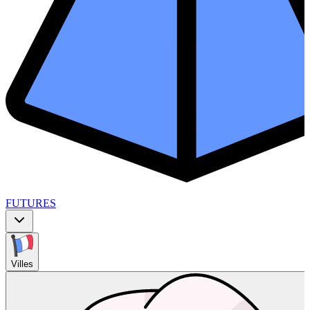
FUTURES
Villes