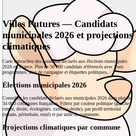
Villes Futures — Candidats
municipales 2026 et projections
climatiques
Carte interactive des candidats déclarés aux élections municipales
2026 en France. Plus de 50 000 candidats référencés avec leurs
programmes, sites de campagne et étiquettes politiques.
Élections municipales 2026
Consultez les candidats déclarés aux municipales 2026 dans plus de
34 000 communes françaises. Filtrez par couleur politique (gauche,
centre, droite, écologistes, extrême-droite), par profil territorial
(urbain, périurbain, rural) et par taille de commune.
Projections climatiques par commune