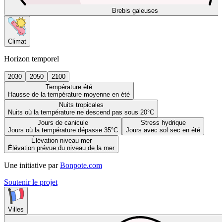
Brebis galeuses
Climat
Horizon temporel
2030
2050
2100
Température été
Hausse de la température moyenne en été
Nuits tropicales
Nuits où la température ne descend pas sous 20°C
Jours de canicule
Stress hydrique
Jours où la température dépasse 35°C
Jours avec sol sec en été
Élévation niveau mer
Élévation prévue du niveau de la mer
Une initiative par
Bonpote.com
Soutenir le projet
Villes