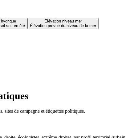
 hydrique
Élévation niveau mer
sol sec en été
Élévation prévue du niveau de la mer
atiques
 sites de campagne et étiquettes politiques.
oite, écologistes, extrême-droite), par profil territorial (urbain,