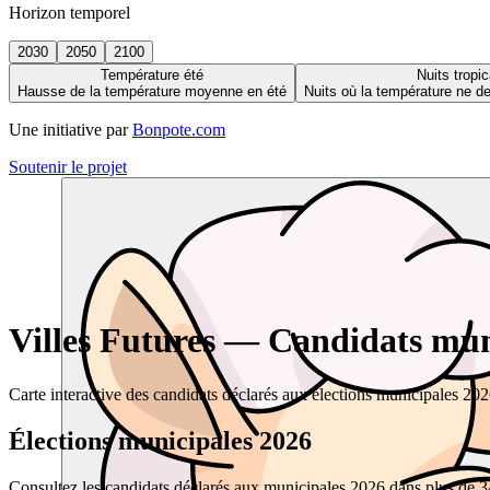
Horizon temporel
2030
2050
2100
Température été
Nuits tropic
Hausse de la température moyenne en été
Nuits où la température ne 
Une initiative par
Bonpote.com
Soutenir le projet
Villes Futures — Candidats muni
Carte interactive des candidats déclarés aux élections municipales 20
Élections municipales 2026
Consultez les candidats déclarés aux municipales 2026 dans plus de 34 0