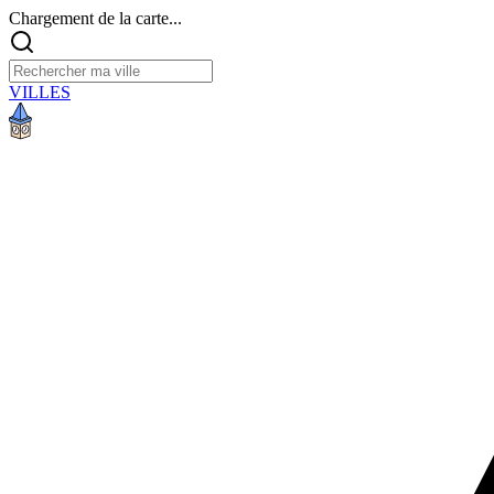
Chargement de la carte...
VILLES