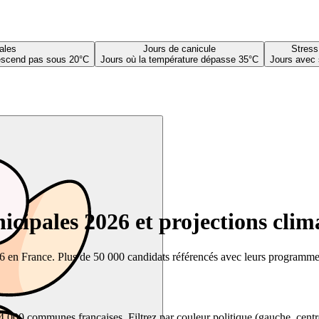
ales
Jours de canicule
Stress
descend pas sous 20°C
Jours où la température dépasse 35°C
Jours avec 
cipales 2026 et projections clim
26 en France. Plus de 50 000 candidats référencés avec leurs programmes,
00 communes françaises. Filtrez par couleur politique (gauche, centre, dr