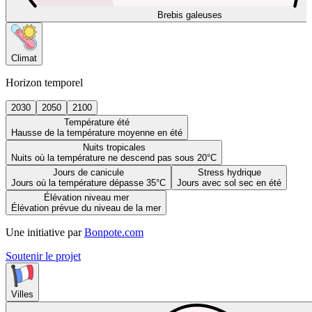
Brebis galeuses
Climat
Horizon temporel
2030
2050
2100
Température été
Hausse de la température moyenne en été
Nuits tropicales
Nuits où la température ne descend pas sous 20°C
Jours de canicule
Stress hydrique
Jours où la température dépasse 35°C
Jours avec sol sec en été
Élévation niveau mer
Élévation prévue du niveau de la mer
Une initiative par
Bonpote.com
Soutenir le projet
Villes