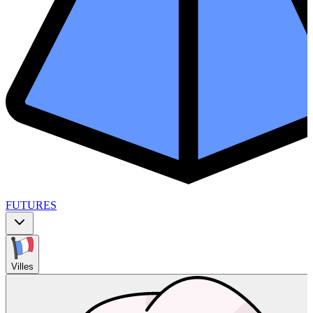
FUTURES
Villes