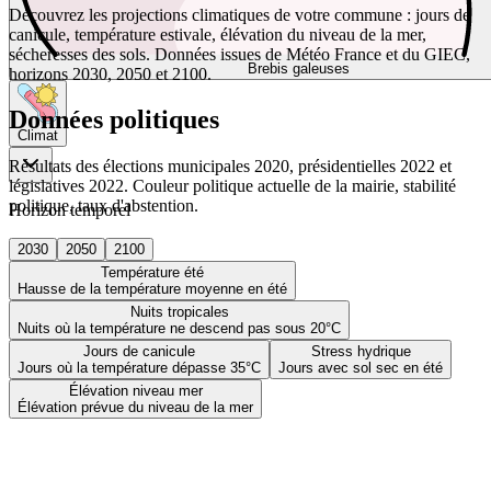
Découvrez les projections climatiques de votre commune : jours de
canicule, température estivale, élévation du niveau de la mer,
sécheresses des sols. Données issues de Météo France et du GIEC,
Brebis galeuses
horizons 2030, 2050 et 2100.
Données politiques
Climat
Résultats des élections municipales 2020, présidentielles 2022 et
législatives 2022. Couleur politique actuelle de la mairie, stabilité
politique, taux d'abstention.
Horizon temporel
2030
2050
2100
Température été
Hausse de la température moyenne en été
Nuits tropicales
Nuits où la température ne descend pas sous 20°C
Jours de canicule
Stress hydrique
Jours où la température dépasse 35°C
Jours avec sol sec en été
Élévation niveau mer
Élévation prévue du niveau de la mer