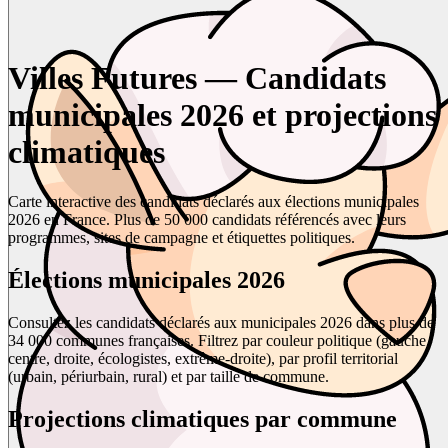
Villes Futures — Candidats
municipales 2026 et projections
climatiques
Carte interactive des candidats déclarés aux élections municipales
2026 en France. Plus de 50 000 candidats référencés avec leurs
programmes, sites de campagne et étiquettes politiques.
Élections municipales 2026
Consultez les candidats déclarés aux municipales 2026 dans plus de
34 000 communes françaises. Filtrez par couleur politique (gauche,
centre, droite, écologistes, extrême-droite), par profil territorial
(urbain, périurbain, rural) et par taille de commune.
Projections climatiques par commune