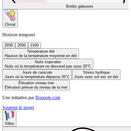
Brebis galeuses
Climat
Horizon temporel
2030
2050
2100
Température été
Hausse de la température moyenne en été
Nuits tropicales
Nuits où la température ne descend pas sous 20°C
Jours de canicule
Stress hydrique
Jours où la température dépasse 35°C
Jours avec sol sec en été
Élévation niveau mer
Élévation prévue du niveau de la mer
Une initiative par
Bonpote.com
Soutenir le projet
Villes