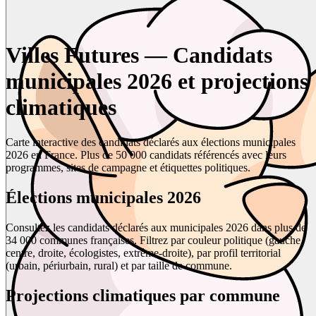
Villes Futures — Candidats
municipales 2026 et projections
climatiques
Carte interactive des candidats déclarés aux élections municipales
2026 en France. Plus de 50 000 candidats référencés avec leurs
programmes, sites de campagne et étiquettes politiques.
Élections municipales 2026
Consultez les candidats déclarés aux municipales 2026 dans plus de
34 000 communes françaises. Filtrez par couleur politique (gauche,
centre, droite, écologistes, extrême-droite), par profil territorial
(urbain, périurbain, rural) et par taille de commune.
Projections climatiques par commune