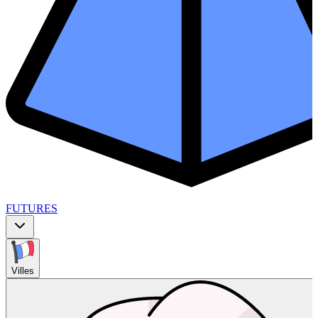
FUTURES
Villes