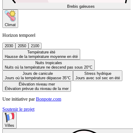
Brebis galeuses
Climat
Horizon temporel
2030
2050
2100
Température été
Hausse de la température moyenne en été
Nuits tropicales
Nuits où la température ne descend pas sous 20°C
Jours de canicule
Stress hydrique
Jours où la température dépasse 35°C
Jours avec sol sec en été
Élévation niveau mer
Élévation prévue du niveau de la mer
Une initiative par
Bonpote.com
Soutenir le projet
Villes