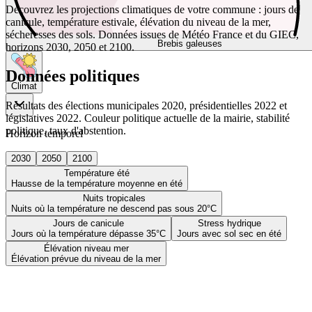
Découvrez les projections climatiques de votre commune : jours de
canicule, température estivale, élévation du niveau de la mer,
sécheresses des sols. Données issues de Météo France et du GIEC,
Brebis galeuses
horizons 2030, 2050 et 2100.
Données politiques
Climat
Résultats des élections municipales 2020, présidentielles 2022 et
législatives 2022. Couleur politique actuelle de la mairie, stabilité
politique, taux d'abstention.
Horizon temporel
2030
2050
2100
Température été
Hausse de la température moyenne en été
Nuits tropicales
Nuits où la température ne descend pas sous 20°C
Jours de canicule
Stress hydrique
Jours où la température dépasse 35°C
Jours avec sol sec en été
Élévation niveau mer
Élévation prévue du niveau de la mer