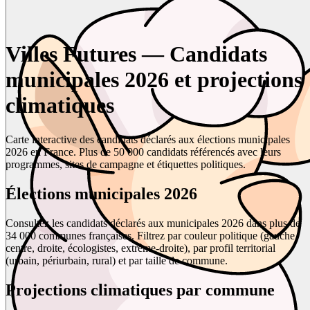
Villes Futures — Candidats
municipales 2026 et projections
climatiques
Carte interactive des candidats déclarés aux élections municipales
2026 en France. Plus de 50 000 candidats référencés avec leurs
programmes, sites de campagne et étiquettes politiques.
Élections municipales 2026
Consultez les candidats déclarés aux municipales 2026 dans plus de
34 000 communes françaises. Filtrez par couleur politique (gauche,
centre, droite, écologistes, extrême-droite), par profil territorial
(urbain, périurbain, rural) et par taille de commune.
Projections climatiques par commune