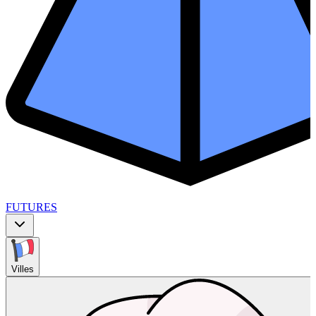
FUTURES
Villes