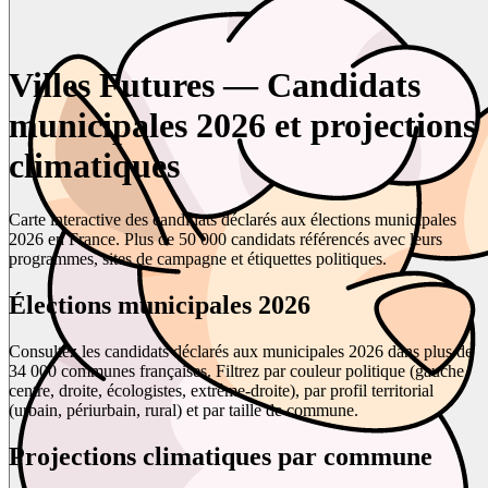
Villes Futures — Candidats
municipales 2026 et projections
climatiques
Carte interactive des candidats déclarés aux élections municipales
2026 en France. Plus de 50 000 candidats référencés avec leurs
programmes, sites de campagne et étiquettes politiques.
Élections municipales 2026
Consultez les candidats déclarés aux municipales 2026 dans plus de
34 000 communes françaises. Filtrez par couleur politique (gauche,
centre, droite, écologistes, extrême-droite), par profil territorial
(urbain, périurbain, rural) et par taille de commune.
Projections climatiques par commune