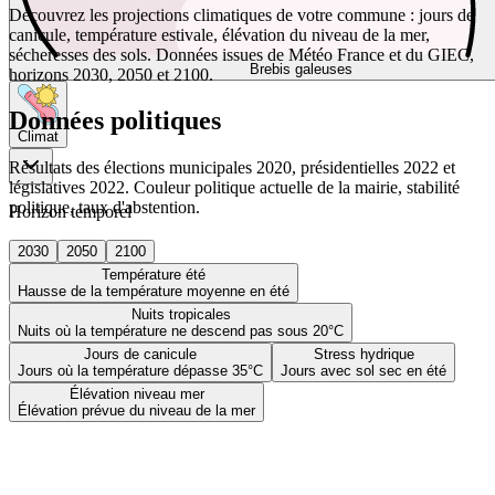
Découvrez les projections climatiques de votre commune : jours de
canicule, température estivale, élévation du niveau de la mer,
sécheresses des sols. Données issues de Météo France et du GIEC,
Brebis galeuses
horizons 2030, 2050 et 2100.
Données politiques
Climat
Résultats des élections municipales 2020, présidentielles 2022 et
législatives 2022. Couleur politique actuelle de la mairie, stabilité
politique, taux d'abstention.
Horizon temporel
2030
2050
2100
Température été
Hausse de la température moyenne en été
Nuits tropicales
Nuits où la température ne descend pas sous 20°C
Jours de canicule
Stress hydrique
Jours où la température dépasse 35°C
Jours avec sol sec en été
Élévation niveau mer
Élévation prévue du niveau de la mer