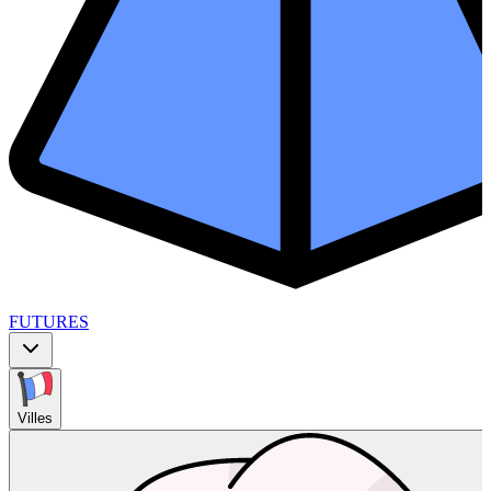
FUTURES
Villes