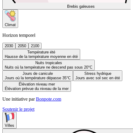
Brebis galeuses
Climat
Horizon temporel
2030
2050
2100
Température été
Hausse de la température moyenne en été
Nuits tropicales
Nuits où la température ne descend pas sous 20°C
Jours de canicule
Stress hydrique
Jours où la température dépasse 35°C
Jours avec sol sec en été
Élévation niveau mer
Élévation prévue du niveau de la mer
Une initiative par
Bonpote.com
Soutenir le projet
Villes