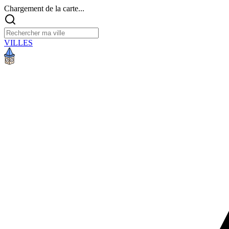
Chargement de la carte...
VILLES