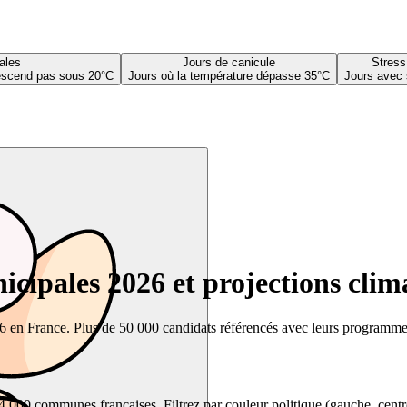
ales
Jours de canicule
Stress
descend pas sous 20°C
Jours où la température dépasse 35°C
Jours avec 
cipales 2026 et projections clim
26 en France. Plus de 50 000 candidats référencés avec leurs programmes,
00 communes françaises. Filtrez par couleur politique (gauche, centre, dr