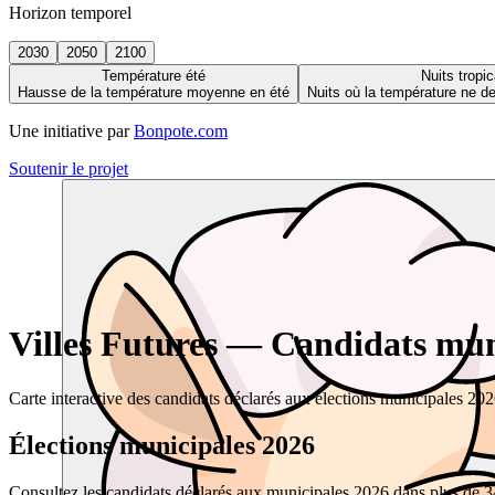
Horizon temporel
2030
2050
2100
Température été
Nuits tropic
Hausse de la température moyenne en été
Nuits où la température ne 
Une initiative par
Bonpote.com
Soutenir le projet
Villes Futures — Candidats muni
Carte interactive des candidats déclarés aux élections municipales 20
Élections municipales 2026
Consultez les candidats déclarés aux municipales 2026 dans plus de 34 0