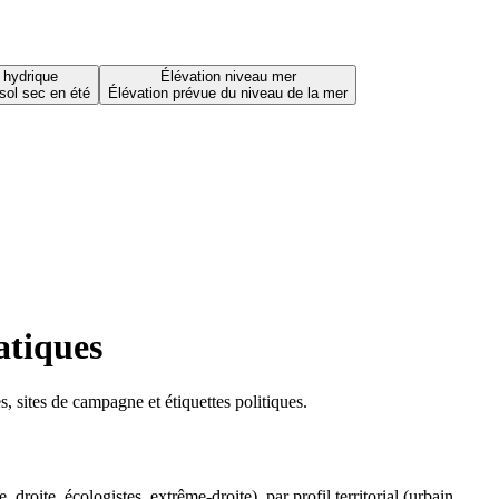
 hydrique
Élévation niveau mer
sol sec en été
Élévation prévue du niveau de la mer
atiques
 sites de campagne et étiquettes politiques.
oite, écologistes, extrême-droite), par profil territorial (urbain,