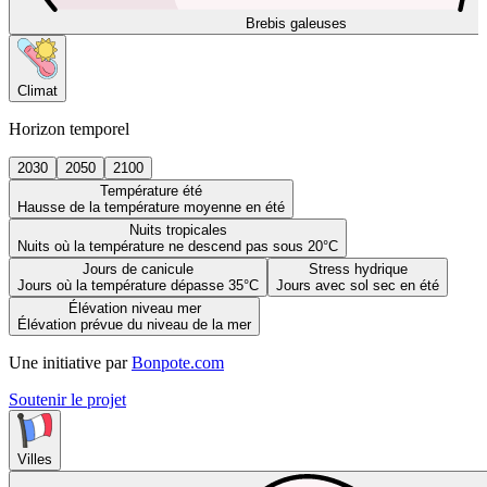
Brebis galeuses
Climat
Horizon temporel
2030
2050
2100
Température été
Hausse de la température moyenne en été
Nuits tropicales
Nuits où la température ne descend pas sous 20°C
Jours de canicule
Stress hydrique
Jours où la température dépasse 35°C
Jours avec sol sec en été
Élévation niveau mer
Élévation prévue du niveau de la mer
Une initiative par
Bonpote.com
Soutenir le projet
Villes