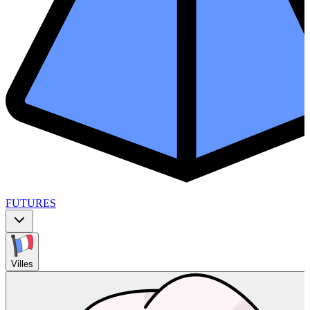
FUTURES
Villes