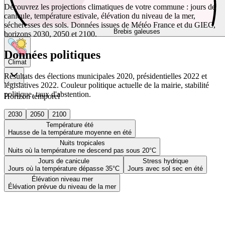
Découvrez les projections climatiques de votre commune : jours de
canicule, température estivale, élévation du niveau de la mer,
sécheresses des sols. Données issues de Météo France et du GIEC,
Brebis galeuses
horizons 2030, 2050 et 2100.
Données politiques
Climat
Résultats des élections municipales 2020, présidentielles 2022 et
législatives 2022. Couleur politique actuelle de la mairie, stabilité
politique, taux d'abstention.
Horizon temporel
2030
2050
2100
Température été
Hausse de la température moyenne en été
Nuits tropicales
Nuits où la température ne descend pas sous 20°C
Jours de canicule
Stress hydrique
Jours où la température dépasse 35°C
Jours avec sol sec en été
Élévation niveau mer
Élévation prévue du niveau de la mer