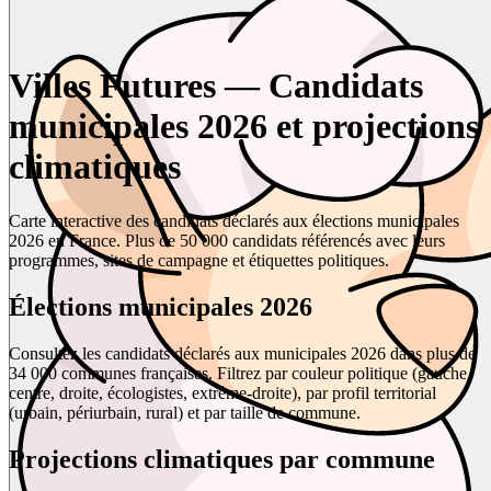
Villes Futures — Candidats
municipales 2026 et projections
climatiques
Carte interactive des candidats déclarés aux élections municipales
2026 en France. Plus de 50 000 candidats référencés avec leurs
programmes, sites de campagne et étiquettes politiques.
Élections municipales 2026
Consultez les candidats déclarés aux municipales 2026 dans plus de
34 000 communes françaises. Filtrez par couleur politique (gauche,
centre, droite, écologistes, extrême-droite), par profil territorial
(urbain, périurbain, rural) et par taille de commune.
Projections climatiques par commune