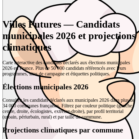
Villes Futures — Candidats
municipales 2026 et projections
climatiques
Carte interactive des candidats déclarés aux élections municipales
2026 en France. Plus de 50 000 candidats référencés avec leurs
programmes, sites de campagne et étiquettes politiques.
Élections municipales 2026
Consultez les candidats déclarés aux municipales 2026 dans plus de
34 000 communes françaises. Filtrez par couleur politique (gauche,
centre, droite, écologistes, extrême-droite), par profil territorial
(urbain, périurbain, rural) et par taille de commune.
Projections climatiques par commune