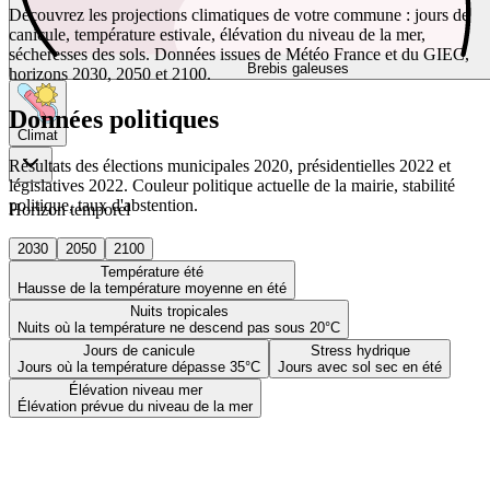
Découvrez les projections climatiques de votre commune : jours de
canicule, température estivale, élévation du niveau de la mer,
sécheresses des sols. Données issues de Météo France et du GIEC,
Brebis galeuses
horizons 2030, 2050 et 2100.
Données politiques
Climat
Résultats des élections municipales 2020, présidentielles 2022 et
législatives 2022. Couleur politique actuelle de la mairie, stabilité
politique, taux d'abstention.
Horizon temporel
2030
2050
2100
Température été
Hausse de la température moyenne en été
Nuits tropicales
Nuits où la température ne descend pas sous 20°C
Jours de canicule
Stress hydrique
Jours où la température dépasse 35°C
Jours avec sol sec en été
Élévation niveau mer
Élévation prévue du niveau de la mer