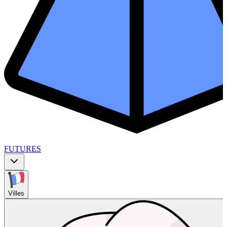
FUTURES
Villes