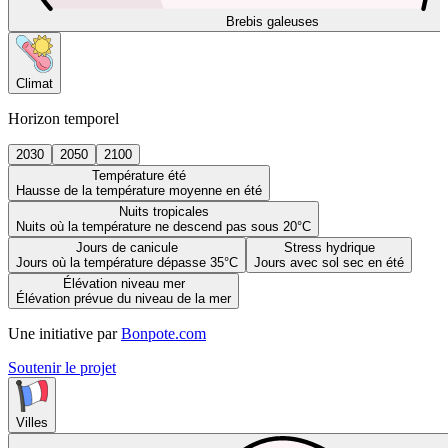
Brebis galeuses
Climat
Horizon temporel
2030
2050
2100
Température été
Hausse de la température moyenne en été
Nuits tropicales
Nuits où la température ne descend pas sous 20°C
Jours de canicule
Stress hydrique
Jours où la température dépasse 35°C
Jours avec sol sec en été
Élévation niveau mer
Élévation prévue du niveau de la mer
Une initiative par
Bonpote.com
Soutenir le projet
Villes