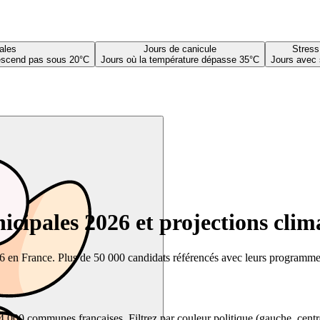
ales
Jours de canicule
Stress
descend pas sous 20°C
Jours où la température dépasse 35°C
Jours avec 
cipales 2026 et projections clim
26 en France. Plus de 50 000 candidats référencés avec leurs programmes,
00 communes françaises. Filtrez par couleur politique (gauche, centre, dr