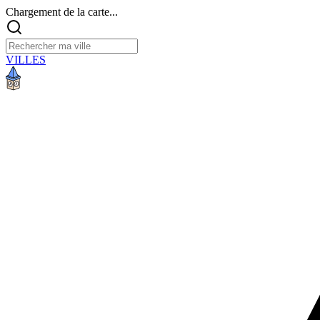
Chargement de la carte...
VILLES