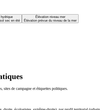
 hydrique
Élévation niveau mer
sol sec en été
Élévation prévue du niveau de la mer
atiques
 sites de campagne et étiquettes politiques.
oite, écologistes, extrême-droite), par profil territorial (urbain,