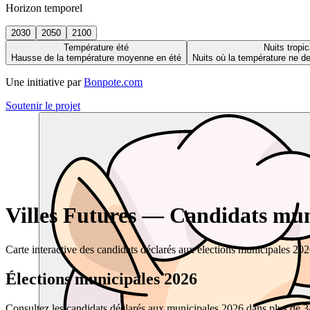
Horizon temporel
2030
2050
2100
Température été
Nuits tropic
Hausse de la température moyenne en été
Nuits où la température ne 
Une initiative par
Bonpote.com
Soutenir le projet
Villes Futures — Candidats muni
Carte interactive des candidats déclarés aux élections municipales 20
Élections municipales 2026
Consultez les candidats déclarés aux municipales 2026 dans plus de 34 0