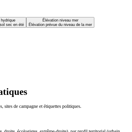
 hydrique
Élévation niveau mer
sol sec en été
Élévation prévue du niveau de la mer
atiques
 sites de campagne et étiquettes politiques.
oite, écologistes, extrême-droite), par profil territorial (urbain,