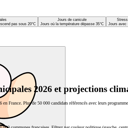
ales
Jours de canicule
Stress
descend pas sous 20°C
Jours où la température dépasse 35°C
Jours avec 
cipales 2026 et projections clim
26 en France. Plus de 50 000 candidats référencés avec leurs programmes,
00 communes françaises. Filtrez par couleur politique (gauche, centre, dr