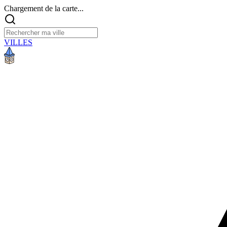
Chargement de la carte...
VILLES