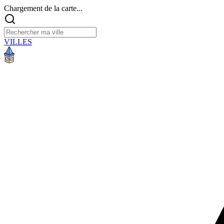
Chargement de la carte...
VILLES