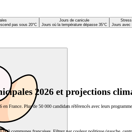
ales
Jours de canicule
Stress
descend pas sous 20°C
Jours où la température dépasse 35°C
Jours avec 
cipales 2026 et projections clim
26 en France. Plus de 50 000 candidats référencés avec leurs programmes,
00 communes françaises. Filtrez par couleur politique (gauche, centre, dr