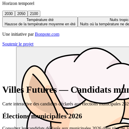
Horizon temporel
2030
2050
2100
Température été
Nuits tropic
Hausse de la température moyenne en été
Nuits où la température ne 
Une initiative par
Bonpote.com
Soutenir le projet
Villes Futures — Candidats muni
Carte interactive des candidats déclarés aux élections municipales 20
Élections municipales 2026
Consultez les candidats déclarés aux municipales 2026 dans plus de 34 0