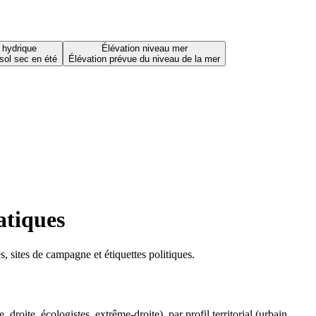
 hydrique
Élévation niveau mer
sol sec en été
Élévation prévue du niveau de la mer
atiques
 sites de campagne et étiquettes politiques.
oite, écologistes, extrême-droite), par profil territorial (urbain,