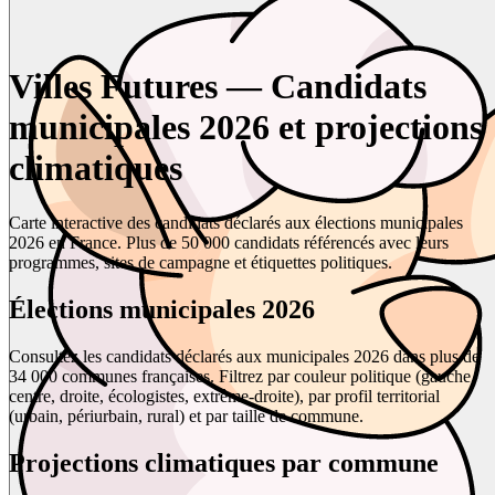
Villes Futures — Candidats
municipales 2026 et projections
climatiques
Carte interactive des candidats déclarés aux élections municipales
2026 en France. Plus de 50 000 candidats référencés avec leurs
programmes, sites de campagne et étiquettes politiques.
Élections municipales 2026
Consultez les candidats déclarés aux municipales 2026 dans plus de
34 000 communes françaises. Filtrez par couleur politique (gauche,
centre, droite, écologistes, extrême-droite), par profil territorial
(urbain, périurbain, rural) et par taille de commune.
Projections climatiques par commune