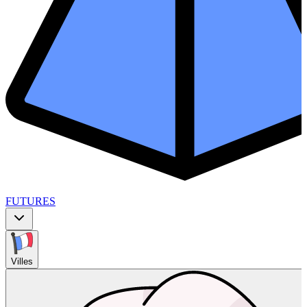
FUTURES
Villes