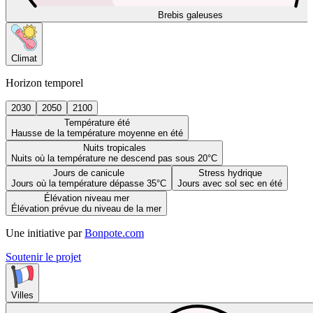
Brebis galeuses
Climat
Horizon temporel
2030
2050
2100
Température été
Hausse de la température moyenne en été
Nuits tropicales
Nuits où la température ne descend pas sous 20°C
Jours de canicule
Stress hydrique
Jours où la température dépasse 35°C
Jours avec sol sec en été
Élévation niveau mer
Élévation prévue du niveau de la mer
Une initiative par
Bonpote.com
Soutenir le projet
Villes