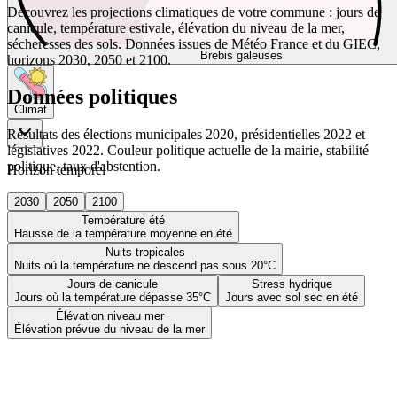
Découvrez les projections climatiques de votre commune : jours de
canicule, température estivale, élévation du niveau de la mer,
sécheresses des sols. Données issues de Météo France et du GIEC,
Brebis galeuses
horizons 2030, 2050 et 2100.
Données politiques
Climat
Résultats des élections municipales 2020, présidentielles 2022 et
législatives 2022. Couleur politique actuelle de la mairie, stabilité
politique, taux d'abstention.
Horizon temporel
2030
2050
2100
Température été
Hausse de la température moyenne en été
Nuits tropicales
Nuits où la température ne descend pas sous 20°C
Jours de canicule
Stress hydrique
Jours où la température dépasse 35°C
Jours avec sol sec en été
Élévation niveau mer
Élévation prévue du niveau de la mer