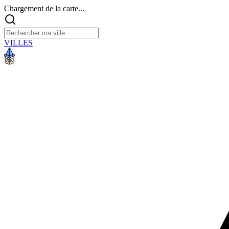
Chargement de la carte...
VILLES