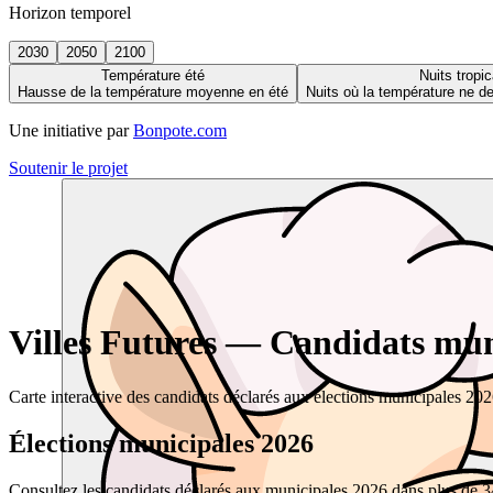
Horizon temporel
2030
2050
2100
Température été
Nuits tropic
Hausse de la température moyenne en été
Nuits où la température ne 
Une initiative par
Bonpote.com
Soutenir le projet
Villes Futures — Candidats muni
Carte interactive des candidats déclarés aux élections municipales 20
Élections municipales 2026
Consultez les candidats déclarés aux municipales 2026 dans plus de 34 0