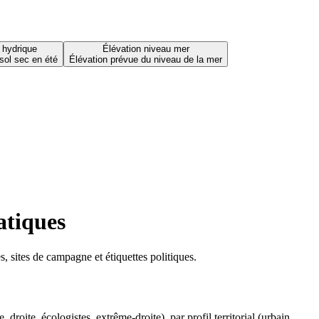
 hydrique
Élévation niveau mer
sol sec en été
Élévation prévue du niveau de la mer
atiques
 sites de campagne et étiquettes politiques.
oite, écologistes, extrême-droite), par profil territorial (urbain,