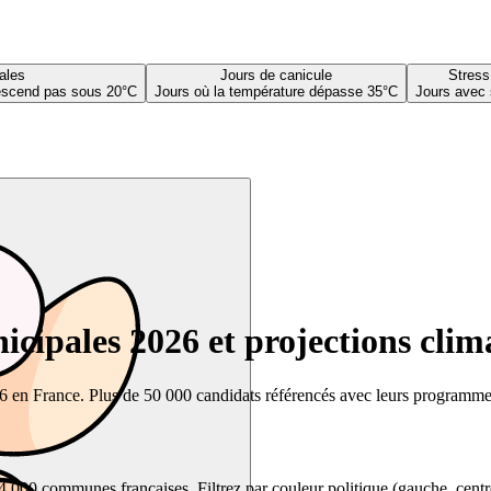
ales
Jours de canicule
Stress
descend pas sous 20°C
Jours où la température dépasse 35°C
Jours avec 
cipales 2026 et projections clim
26 en France. Plus de 50 000 candidats référencés avec leurs programmes,
00 communes françaises. Filtrez par couleur politique (gauche, centre, dr