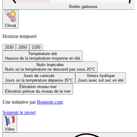
Brebis galeuses
Climat
Horizon temporel
2030
2050
2100
Température été
Hausse de la température moyenne en été
Nuits tropicales
Nuits où la température ne descend pas sous 20°C
Jours de canicule
Stress hydrique
Jours où la température dépasse 35°C
Jours avec sol sec en été
Élévation niveau mer
Élévation prévue du niveau de la mer
Une initiative par
Bonpote.com
Soutenir le projet
Villes