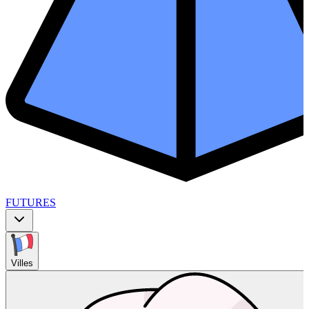
FUTURES
Villes