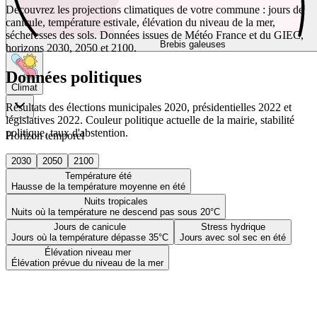
Découvrez les projections climatiques de votre commune : jours de
canicule, température estivale, élévation du niveau de la mer,
sécheresses des sols. Données issues de Météo France et du GIEC,
Brebis galeuses
horizons 2030, 2050 et 2100.
Données politiques
Climat
Résultats des élections municipales 2020, présidentielles 2022 et
législatives 2022. Couleur politique actuelle de la mairie, stabilité
politique, taux d'abstention.
Horizon temporel
2030
2050
2100
Température été
Hausse de la température moyenne en été
Nuits tropicales
Nuits où la température ne descend pas sous 20°C
Jours de canicule
Stress hydrique
Jours où la température dépasse 35°C
Jours avec sol sec en été
Élévation niveau mer
Élévation prévue du niveau de la mer