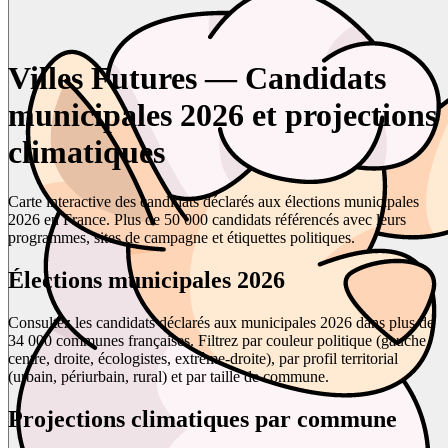
Villes Futures — Candidats
municipales 2026 et projections
climatiques
Carte interactive des candidats déclarés aux élections municipales
2026 en France. Plus de 50 000 candidats référencés avec leurs
programmes, sites de campagne et étiquettes politiques.
Élections municipales 2026
Consultez les candidats déclarés aux municipales 2026 dans plus de
34 000 communes françaises. Filtrez par couleur politique (gauche,
centre, droite, écologistes, extrême-droite), par profil territorial
(urbain, périurbain, rural) et par taille de commune.
Projections climatiques par commune