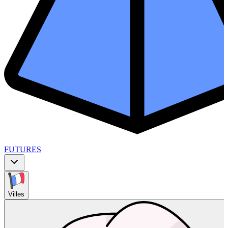
FUTURES
Villes