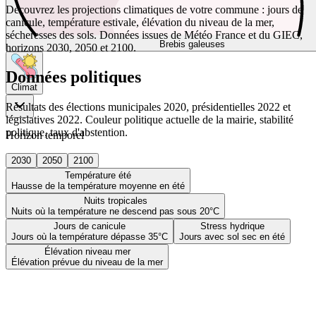
Découvrez les projections climatiques de votre commune : jours de
canicule, température estivale, élévation du niveau de la mer,
sécheresses des sols. Données issues de Météo France et du GIEC,
Brebis galeuses
horizons 2030, 2050 et 2100.
Données politiques
Climat
Résultats des élections municipales 2020, présidentielles 2022 et
législatives 2022. Couleur politique actuelle de la mairie, stabilité
politique, taux d'abstention.
Horizon temporel
2030
2050
2100
Température été
Hausse de la température moyenne en été
Nuits tropicales
Nuits où la température ne descend pas sous 20°C
Jours de canicule
Stress hydrique
Jours où la température dépasse 35°C
Jours avec sol sec en été
Élévation niveau mer
Élévation prévue du niveau de la mer