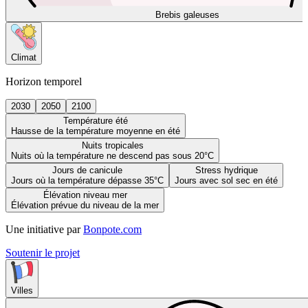
Brebis galeuses
Climat
Horizon temporel
2030
2050
2100
Température été
Hausse de la température moyenne en été
Nuits tropicales
Nuits où la température ne descend pas sous 20°C
Jours de canicule
Stress hydrique
Jours où la température dépasse 35°C
Jours avec sol sec en été
Élévation niveau mer
Élévation prévue du niveau de la mer
Une initiative par
Bonpote.com
Soutenir le projet
Villes