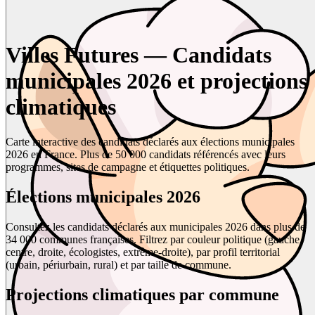
Villes Futures — Candidats
municipales 2026 et projections
climatiques
Carte interactive des candidats déclarés aux élections municipales
2026 en France. Plus de 50 000 candidats référencés avec leurs
programmes, sites de campagne et étiquettes politiques.
Élections municipales 2026
Consultez les candidats déclarés aux municipales 2026 dans plus de
34 000 communes françaises. Filtrez par couleur politique (gauche,
centre, droite, écologistes, extrême-droite), par profil territorial
(urbain, périurbain, rural) et par taille de commune.
Projections climatiques par commune