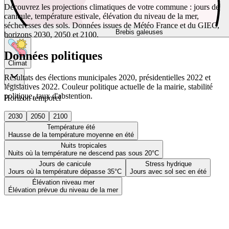
Découvrez les projections climatiques de votre commune : jours de
canicule, température estivale, élévation du niveau de la mer,
sécheresses des sols. Données issues de Météo France et du GIEC,
Brebis galeuses
horizons 2030, 2050 et 2100.
Données politiques
Climat
Résultats des élections municipales 2020, présidentielles 2022 et
législatives 2022. Couleur politique actuelle de la mairie, stabilité
politique, taux d'abstention.
Horizon temporel
2030
2050
2100
Température été
Hausse de la température moyenne en été
Nuits tropicales
Nuits où la température ne descend pas sous 20°C
Jours de canicule
Stress hydrique
Jours où la température dépasse 35°C
Jours avec sol sec en été
Élévation niveau mer
Élévation prévue du niveau de la mer