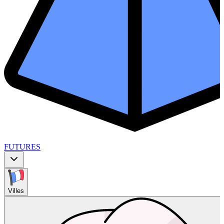
FUTURES
Villes