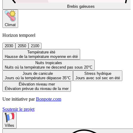
Brebis galeuses
Climat
Horizon temporel
2030
2050
2100
Température été
Hausse de la température moyenne en été
Nuits tropicales
Nuits où la température ne descend pas sous 20°C
Jours de canicule
Stress hydrique
Jours où la température dépasse 35°C
Jours avec sol sec en été
Élévation niveau mer
Élévation prévue du niveau de la mer
Une initiative par
Bonpote.com
Soutenir le projet
Villes