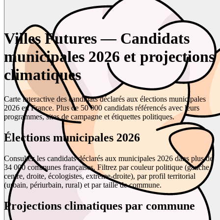
Villes Futures — Candidats
municipales 2026 et projections
climatiques
Carte interactive des candidats déclarés aux élections municipales
2026 en France. Plus de 50 000 candidats référencés avec leurs
programmes, sites de campagne et étiquettes politiques.
Élections municipales 2026
Consultez les candidats déclarés aux municipales 2026 dans plus de
34 000 communes françaises. Filtrez par couleur politique (gauche,
centre, droite, écologistes, extrême-droite), par profil territorial
(urbain, périurbain, rural) et par taille de commune.
Projections climatiques par commune