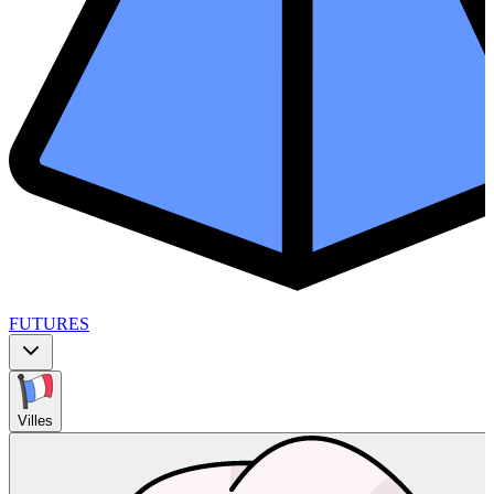
FUTURES
Villes