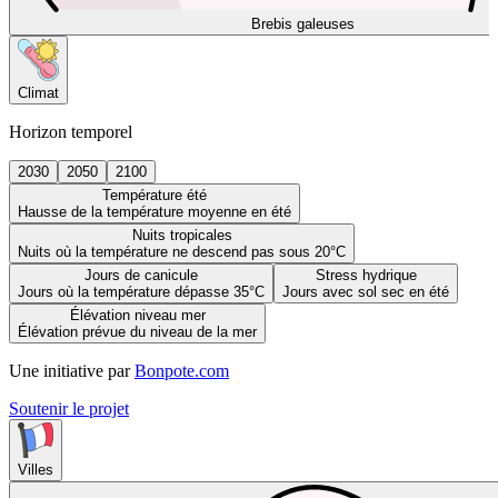
Brebis galeuses
Climat
Horizon temporel
2030
2050
2100
Température été
Hausse de la température moyenne en été
Nuits tropicales
Nuits où la température ne descend pas sous 20°C
Jours de canicule
Stress hydrique
Jours où la température dépasse 35°C
Jours avec sol sec en été
Élévation niveau mer
Élévation prévue du niveau de la mer
Une initiative par
Bonpote.com
Soutenir le projet
Villes