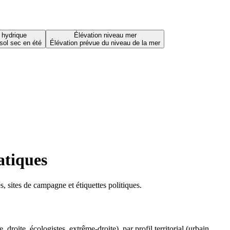
 hydrique
Élévation niveau mer
sol sec en été
Élévation prévue du niveau de la mer
atiques
 sites de campagne et étiquettes politiques.
oite, écologistes, extrême-droite), par profil territorial (urbain,