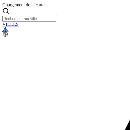
Chargement de la carte...
VILLES