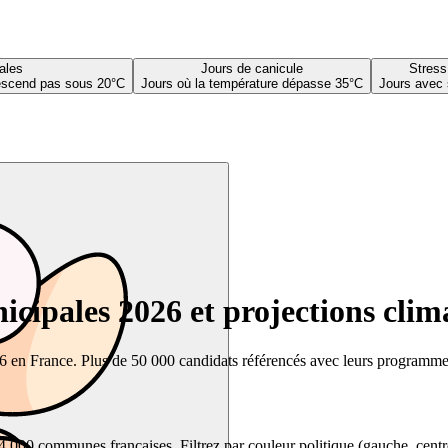
ales
Jours de canicule
Stress
descend pas sous 20°C
Jours où la température dépasse 35°C
Jours avec 
cipales 2026 et projections clim
26 en France. Plus de 50 000 candidats référencés avec leurs programmes,
00 communes françaises. Filtrez par couleur politique (gauche, centre, dr