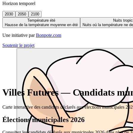
Horizon temporel
2030
2050
2100
Température été
Nuits tropic
Hausse de la température moyenne en été
Nuits où la température ne 
Une initiative par
Bonpote.com
Soutenir le projet
Villes Futures — Candidats muni
Carte interactive des candidats déclarés aux élections municipales 20
Élections municipales 2026
Consultez les candidats déclarés aux municipales 2026 dans plus de 34 0