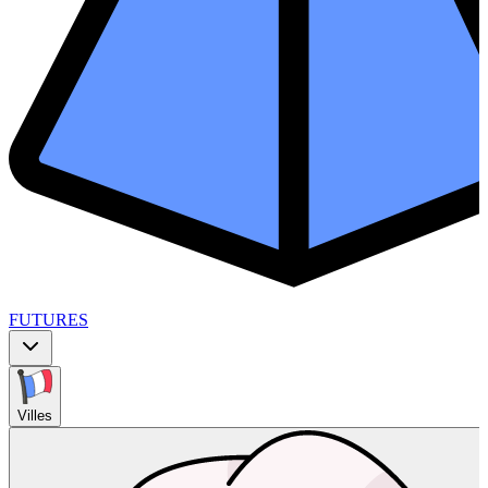
FUTURES
Villes