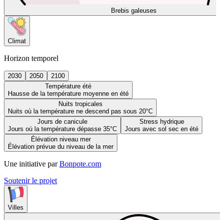
Brebis galeuses
Climat
Horizon temporel
2030
2050
2100
Température été
Hausse de la température moyenne en été
Nuits tropicales
Nuits où la température ne descend pas sous 20°C
Jours de canicule
Stress hydrique
Jours où la température dépasse 35°C
Jours avec sol sec en été
Élévation niveau mer
Élévation prévue du niveau de la mer
Une initiative par
Bonpote.com
Soutenir le projet
Villes