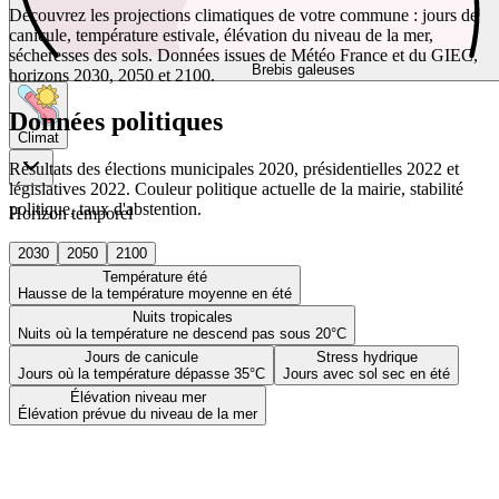
Découvrez les projections climatiques de votre commune : jours de
canicule, température estivale, élévation du niveau de la mer,
sécheresses des sols. Données issues de Météo France et du GIEC,
Brebis galeuses
horizons 2030, 2050 et 2100.
Données politiques
Climat
Résultats des élections municipales 2020, présidentielles 2022 et
législatives 2022. Couleur politique actuelle de la mairie, stabilité
politique, taux d'abstention.
Horizon temporel
2030
2050
2100
Température été
Hausse de la température moyenne en été
Nuits tropicales
Nuits où la température ne descend pas sous 20°C
Jours de canicule
Stress hydrique
Jours où la température dépasse 35°C
Jours avec sol sec en été
Élévation niveau mer
Élévation prévue du niveau de la mer