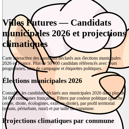
Villes Futures — Candidats
municipales 2026 et projections
climatiques
Carte interactive des candidats déclarés aux élections municipales
2026 en France. Plus de 50 000 candidats référencés avec leurs
programmes, sites de campagne et étiquettes politiques.
Élections municipales 2026
Consultez les candidats déclarés aux municipales 2026 dans plus de
34 000 communes françaises. Filtrez par couleur politique (gauche,
centre, droite, écologistes, extrême-droite), par profil territorial
(urbain, périurbain, rural) et par taille de commune.
Projections climatiques par commune