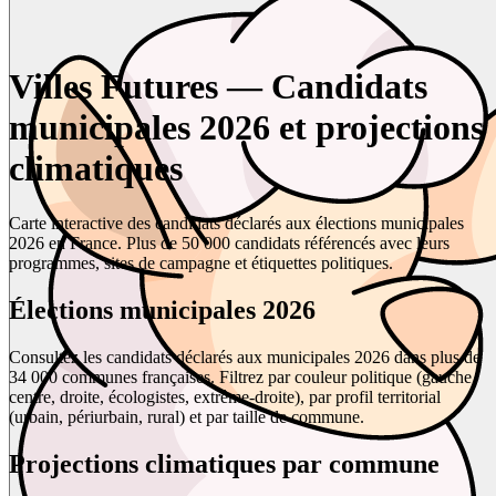
Villes Futures — Candidats
municipales 2026 et projections
climatiques
Carte interactive des candidats déclarés aux élections municipales
2026 en France. Plus de 50 000 candidats référencés avec leurs
programmes, sites de campagne et étiquettes politiques.
Élections municipales 2026
Consultez les candidats déclarés aux municipales 2026 dans plus de
34 000 communes françaises. Filtrez par couleur politique (gauche,
centre, droite, écologistes, extrême-droite), par profil territorial
(urbain, périurbain, rural) et par taille de commune.
Projections climatiques par commune