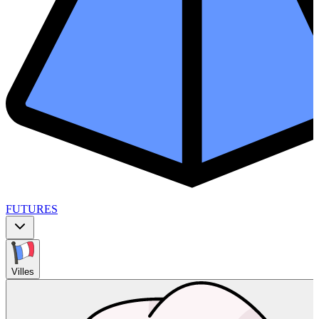
FUTURES
Villes