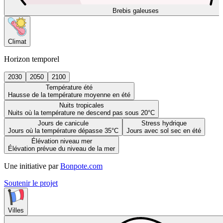
Brebis galeuses
Climat
Horizon temporel
2030
2050
2100
Température été
Hausse de la température moyenne en été
Nuits tropicales
Nuits où la température ne descend pas sous 20°C
Jours de canicule
Stress hydrique
Jours où la température dépasse 35°C
Jours avec sol sec en été
Élévation niveau mer
Élévation prévue du niveau de la mer
Une initiative par
Bonpote.com
Soutenir le projet
Villes