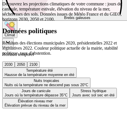
Découvrez les projections climatiques de votre commune : jours de
canicule, température estivale, élévation du niveau de la mer,
sécheresses des sols. Données issues de Météo France et du GIEC,
Brebis galeuses
horizons 2030, 2050 et 2100.
Données politiques
Climat
Résultats des élections municipales 2020, présidentielles 2022 et
législatives 2022. Couleur politique actuelle de la mairie, stabilité
politique, taux d'abstention.
Horizon temporel
2030
2050
2100
Température été
Hausse de la température moyenne en été
Nuits tropicales
Nuits où la température ne descend pas sous 20°C
Jours de canicule
Stress hydrique
Jours où la température dépasse 35°C
Jours avec sol sec en été
Élévation niveau mer
Élévation prévue du niveau de la mer