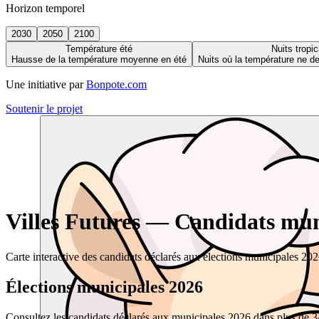
Horizon temporel
2030
2050
2100
Température été
Nuits tropic
Hausse de la température moyenne en été
Nuits où la température ne 
Une initiative par
Bonpote.com
Soutenir le projet
Villes Futures — Candidats muni
Carte interactive des candidats déclarés aux élections municipales 20
Élections municipales 2026
Consultez les candidats déclarés aux municipales 2026 dans plus de 34 0