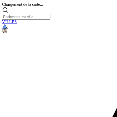
Chargement de la carte...
VILLES