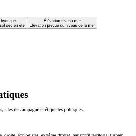
 hydrique
Élévation niveau mer
sol sec en été
Élévation prévue du niveau de la mer
atiques
 sites de campagne et étiquettes politiques.
oite, écologistes, extrême-droite), par profil territorial (urbain,