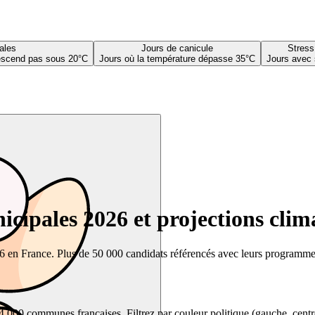
ales
Jours de canicule
Stress
descend pas sous 20°C
Jours où la température dépasse 35°C
Jours avec 
cipales 2026 et projections clim
26 en France. Plus de 50 000 candidats référencés avec leurs programmes,
00 communes françaises. Filtrez par couleur politique (gauche, centre, dr