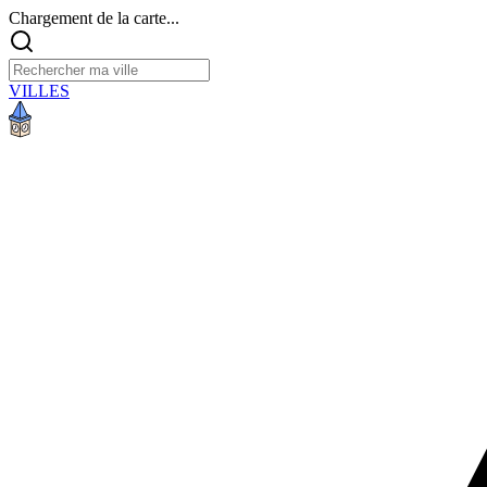
Chargement de la carte...
VILLES