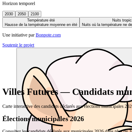
Horizon temporel
2030
2050
2100
Température été
Nuits tropic
Hausse de la température moyenne en été
Nuits où la température ne 
Une initiative par
Bonpote.com
Soutenir le projet
Villes Futures — Candidats muni
Carte interactive des candidats déclarés aux élections municipales 20
Élections municipales 2026
Consultez les candidats déclarés aux municipales 2026 dans plus de 34 0