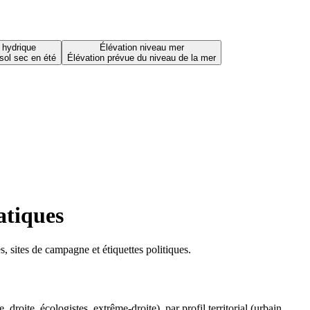
 hydrique
Élévation niveau mer
sol sec en été
Élévation prévue du niveau de la mer
atiques
 sites de campagne et étiquettes politiques.
oite, écologistes, extrême-droite), par profil territorial (urbain,