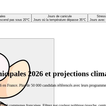
ales
Jours de canicule
Stress
descend pas sous 20°C
Jours où la température dépasse 35°C
Jours avec 
cipales 2026 et projections clim
26 en France. Plus de 50 000 candidats référencés avec leurs programmes,
00 communes françaises. Filtrez par couleur politique (gauche, centre, dr