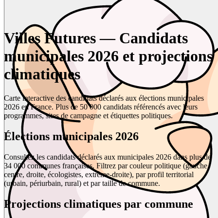
Villes Futures — Candidats
municipales 2026 et projections
climatiques
Carte interactive des candidats déclarés aux élections municipales
2026 en France. Plus de 50 000 candidats référencés avec leurs
programmes, sites de campagne et étiquettes politiques.
Élections municipales 2026
Consultez les candidats déclarés aux municipales 2026 dans plus de
34 000 communes françaises. Filtrez par couleur politique (gauche,
centre, droite, écologistes, extrême-droite), par profil territorial
(urbain, périurbain, rural) et par taille de commune.
Projections climatiques par commune