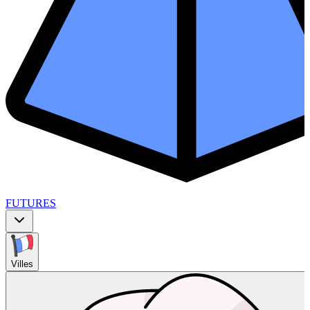
FUTURES
Villes