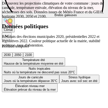
Découvrez les projections climatiques de votre commune : jours de
canicule, température estivale, élévation du niveau de la mer,
sécheresses des sols. Données issues de Météo France et du GIEC,
Brebis galeuses
horizons 2030, 2050 et 2100.
Données politiques
Climat
Résultats des élections municipales 2020, présidentielles 2022 et
législatives 2022. Couleur politique actuelle de la mairie, stabilité
politique, taux d'abstention.
Horizon temporel
2030
2050
2100
Température été
Hausse de la température moyenne en été
Nuits tropicales
Nuits où la température ne descend pas sous 20°C
Jours de canicule
Stress hydrique
Jours où la température dépasse 35°C
Jours avec sol sec en été
Élévation niveau mer
Élévation prévue du niveau de la mer