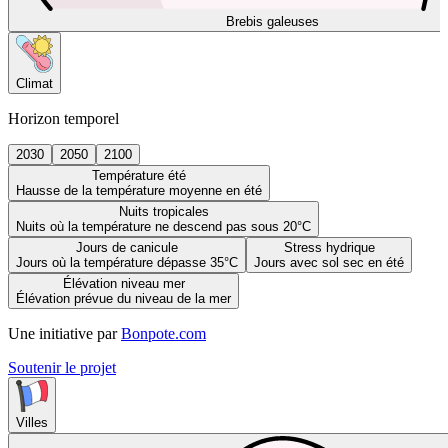
Brebis galeuses
Climat
Horizon temporel
2030
2050
2100
Température été
Hausse de la température moyenne en été
Nuits tropicales
Nuits où la température ne descend pas sous 20°C
Jours de canicule
Stress hydrique
Jours où la température dépasse 35°C
Jours avec sol sec en été
Élévation niveau mer
Élévation prévue du niveau de la mer
Une initiative par
Bonpote.com
Soutenir le projet
Villes