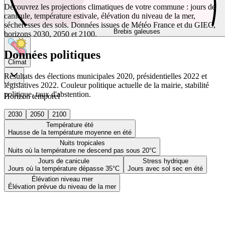
Découvrez les projections climatiques de votre commune : jours de
canicule, température estivale, élévation du niveau de la mer,
sécheresses des sols. Données issues de Météo France et du GIEC,
Brebis galeuses
horizons 2030, 2050 et 2100.
Données politiques
Climat
Résultats des élections municipales 2020, présidentielles 2022 et
législatives 2022. Couleur politique actuelle de la mairie, stabilité
politique, taux d'abstention.
Horizon temporel
2030
2050
2100
Température été
Hausse de la température moyenne en été
Nuits tropicales
Nuits où la température ne descend pas sous 20°C
Jours de canicule
Stress hydrique
Jours où la température dépasse 35°C
Jours avec sol sec en été
Élévation niveau mer
Élévation prévue du niveau de la mer