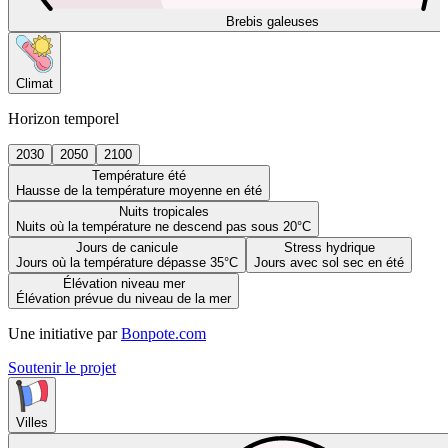
Brebis galeuses
Climat
Horizon temporel
2030
2050
2100
Température été
Hausse de la température moyenne en été
Nuits tropicales
Nuits où la température ne descend pas sous 20°C
Jours de canicule
Stress hydrique
Jours où la température dépasse 35°C
Jours avec sol sec en été
Élévation niveau mer
Élévation prévue du niveau de la mer
Une initiative par
Bonpote.com
Soutenir le projet
Villes