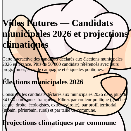
Villes Futures — Candidats
municipales 2026 et projections
climatiques
Carte interactive des candidats déclarés aux élections municipales
2026 en France. Plus de 50 000 candidats référencés avec leurs
programmes, sites de campagne et étiquettes politiques.
Élections municipales 2026
Consultez les candidats déclarés aux municipales 2026 dans plus de
34 000 communes françaises. Filtrez par couleur politique (gauche,
centre, droite, écologistes, extrême-droite), par profil territorial
(urbain, périurbain, rural) et par taille de commune.
Projections climatiques par commune