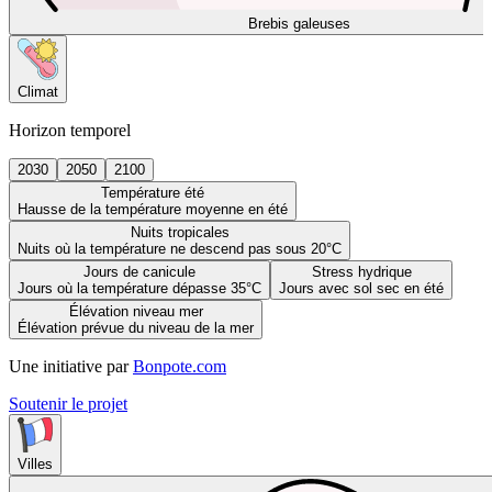
Brebis galeuses
Climat
Horizon temporel
2030
2050
2100
Température été
Hausse de la température moyenne en été
Nuits tropicales
Nuits où la température ne descend pas sous 20°C
Jours de canicule
Stress hydrique
Jours où la température dépasse 35°C
Jours avec sol sec en été
Élévation niveau mer
Élévation prévue du niveau de la mer
Une initiative par
Bonpote.com
Soutenir le projet
Villes