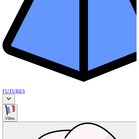
FUTURES
Villes