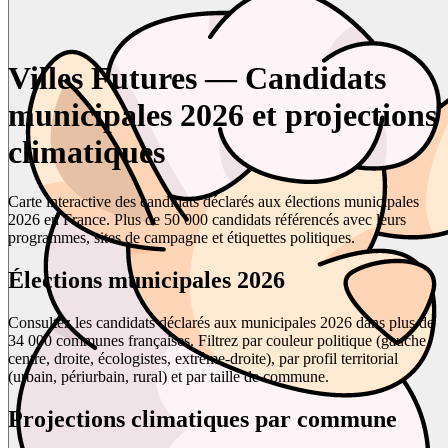
Villes Futures — Candidats
municipales 2026 et projections
climatiques
Carte interactive des candidats déclarés aux élections municipales
2026 en France. Plus de 50 000 candidats référencés avec leurs
programmes, sites de campagne et étiquettes politiques.
Élections municipales 2026
Consultez les candidats déclarés aux municipales 2026 dans plus de
34 000 communes françaises. Filtrez par couleur politique (gauche,
centre, droite, écologistes, extrême-droite), par profil territorial
(urbain, périurbain, rural) et par taille de commune.
Projections climatiques par commune