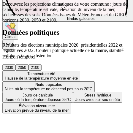
Découvrez les projections climatiques de votre commune : jours de
canicule, température estivale, élévation du niveau de la mer,
sécheresses des sols. Données issues de Météo France et du GIEC,
Brebis galeuses
horizons 2030, 2050 et 2100.
Données politiques
Climat
Résultats des élections municipales 2020, présidentielles 2022 et
législatives 2022. Couleur politique actuelle de la mairie, stabilité
politique, taux d'abstention.
Horizon temporel
2030
2050
2100
Température été
Hausse de la température moyenne en été
Nuits tropicales
Nuits où la température ne descend pas sous 20°C
Jours de canicule
Stress hydrique
Jours où la température dépasse 35°C
Jours avec sol sec en été
Élévation niveau mer
Élévation prévue du niveau de la mer