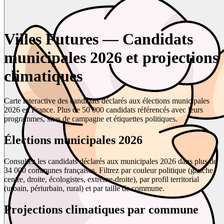
Villes Futures — Candidats
municipales 2026 et projections
climatiques
Carte interactive des candidats déclarés aux élections municipales
2026 en France. Plus de 50 000 candidats référencés avec leurs
programmes, sites de campagne et étiquettes politiques.
Élections municipales 2026
Consultez les candidats déclarés aux municipales 2026 dans plus de
34 000 communes françaises. Filtrez par couleur politique (gauche,
centre, droite, écologistes, extrême-droite), par profil territorial
(urbain, périurbain, rural) et par taille de commune.
Projections climatiques par commune