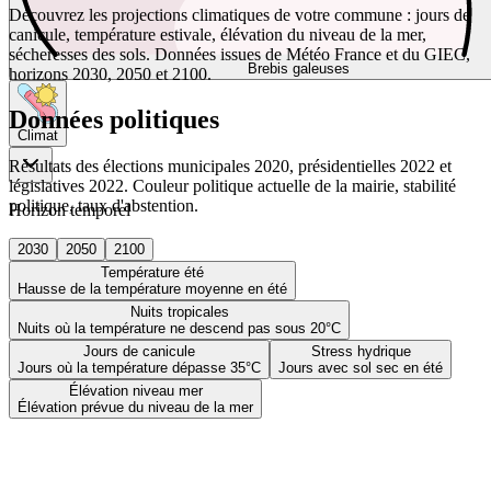
Découvrez les projections climatiques de votre commune : jours de
canicule, température estivale, élévation du niveau de la mer,
sécheresses des sols. Données issues de Météo France et du GIEC,
Brebis galeuses
horizons 2030, 2050 et 2100.
Données politiques
Climat
Résultats des élections municipales 2020, présidentielles 2022 et
législatives 2022. Couleur politique actuelle de la mairie, stabilité
politique, taux d'abstention.
Horizon temporel
2030
2050
2100
Température été
Hausse de la température moyenne en été
Nuits tropicales
Nuits où la température ne descend pas sous 20°C
Jours de canicule
Stress hydrique
Jours où la température dépasse 35°C
Jours avec sol sec en été
Élévation niveau mer
Élévation prévue du niveau de la mer