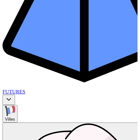
FUTURES
Villes