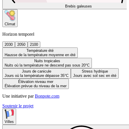
Brebis galeuses
Climat
Horizon temporel
2030
2050
2100
Température été
Hausse de la température moyenne en été
Nuits tropicales
Nuits où la température ne descend pas sous 20°C
Jours de canicule
Stress hydrique
Jours où la température dépasse 35°C
Jours avec sol sec en été
Élévation niveau mer
Élévation prévue du niveau de la mer
Une initiative par
Bonpote.com
Soutenir le projet
Villes