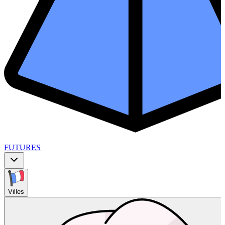
FUTURES
Villes