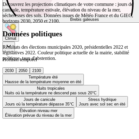
Découvrez les projections climatiques de votre commune : jours de
canicule, température estivale, élévation du niveau de la mer,
sécheresses des sols. Données issues de Météo France et du GIEC,
Brebis galeuses
horizons 2030, 2050 et 2100.
Données politiques
Climat
Résultats des élections municipales 2020, présidentielles 2022 et
législatives 2022. Couleur politique actuelle de la mairie, stabilité
politique, taux d'abstention.
Horizon temporel
2030
2050
2100
Température été
Hausse de la température moyenne en été
Nuits tropicales
Nuits où la température ne descend pas sous 20°C
Jours de canicule
Stress hydrique
Jours où la température dépasse 35°C
Jours avec sol sec en été
Élévation niveau mer
Élévation prévue du niveau de la mer