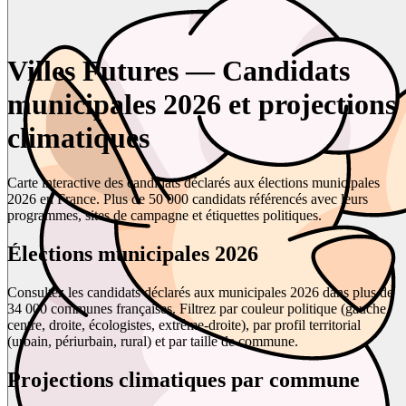
Villes Futures — Candidats
municipales 2026 et projections
climatiques
Carte interactive des candidats déclarés aux élections municipales
2026 en France. Plus de 50 000 candidats référencés avec leurs
programmes, sites de campagne et étiquettes politiques.
Élections municipales 2026
Consultez les candidats déclarés aux municipales 2026 dans plus de
34 000 communes françaises. Filtrez par couleur politique (gauche,
centre, droite, écologistes, extrême-droite), par profil territorial
(urbain, périurbain, rural) et par taille de commune.
Projections climatiques par commune