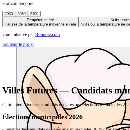
Horizon temporel
2030
2050
2100
Température été
Nuits tropic
Hausse de la température moyenne en été
Nuits où la température ne 
Une initiative par
Bonpote.com
Soutenir le projet
Villes Futures — Candidats muni
Carte interactive des candidats déclarés aux élections municipales 20
Élections municipales 2026
Consultez les candidats déclarés aux municipales 2026 dans plus de 34 0