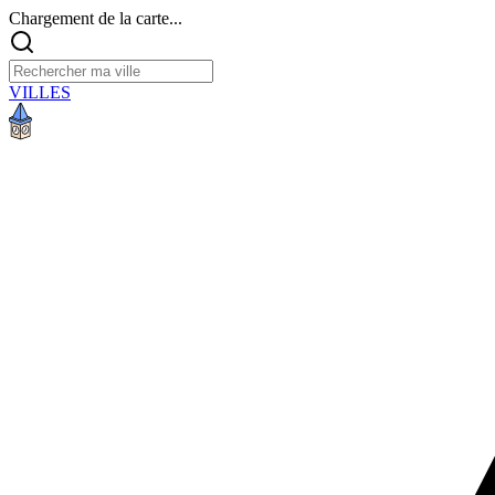
Chargement de la carte...
VILLES