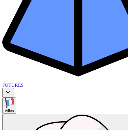
FUTURES
Villes