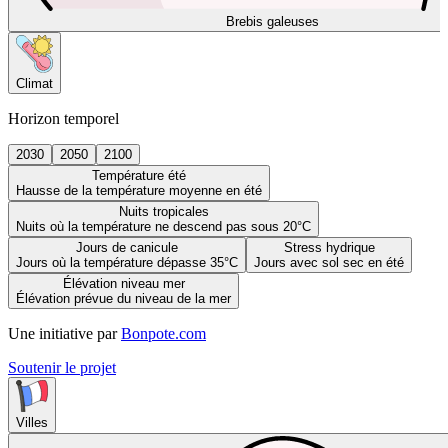
Brebis galeuses
Climat
Horizon temporel
2030
2050
2100
Température été
Hausse de la température moyenne en été
Nuits tropicales
Nuits où la température ne descend pas sous 20°C
Jours de canicule
Stress hydrique
Jours où la température dépasse 35°C
Jours avec sol sec en été
Élévation niveau mer
Élévation prévue du niveau de la mer
Une initiative par
Bonpote.com
Soutenir le projet
Villes