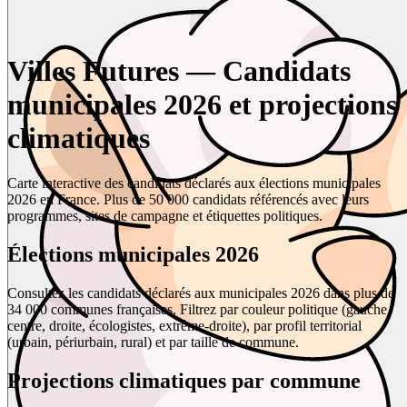
Villes Futures — Candidats
municipales 2026 et projections
climatiques
Carte interactive des candidats déclarés aux élections municipales
2026 en France. Plus de 50 000 candidats référencés avec leurs
programmes, sites de campagne et étiquettes politiques.
Élections municipales 2026
Consultez les candidats déclarés aux municipales 2026 dans plus de
34 000 communes françaises. Filtrez par couleur politique (gauche,
centre, droite, écologistes, extrême-droite), par profil territorial
(urbain, périurbain, rural) et par taille de commune.
Projections climatiques par commune