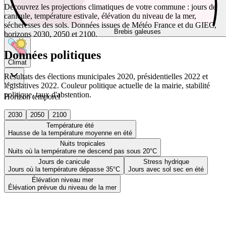
Découvrez les projections climatiques de votre commune : jours de
canicule, température estivale, élévation du niveau de la mer,
sécheresses des sols. Données issues de Météo France et du GIEC,
Brebis galeuses
horizons 2030, 2050 et 2100.
Données politiques
Climat
Résultats des élections municipales 2020, présidentielles 2022 et
législatives 2022. Couleur politique actuelle de la mairie, stabilité
politique, taux d'abstention.
Horizon temporel
2030
2050
2100
Température été
Hausse de la température moyenne en été
Nuits tropicales
Nuits où la température ne descend pas sous 20°C
Jours de canicule
Stress hydrique
Jours où la température dépasse 35°C
Jours avec sol sec en été
Élévation niveau mer
Élévation prévue du niveau de la mer