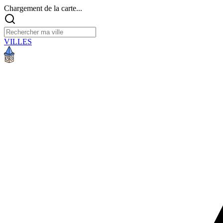
Chargement de la carte...
VILLES