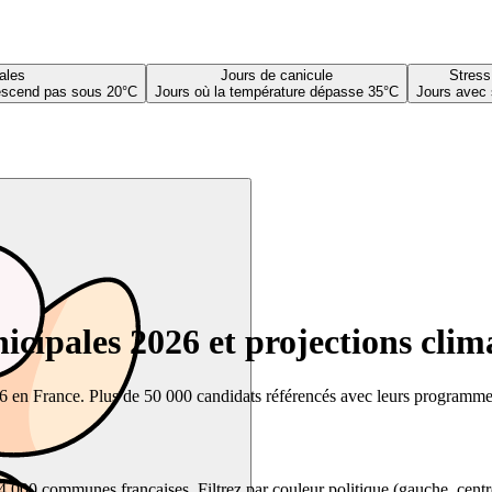
ales
Jours de canicule
Stress
descend pas sous 20°C
Jours où la température dépasse 35°C
Jours avec 
cipales 2026 et projections clim
26 en France. Plus de 50 000 candidats référencés avec leurs programmes,
00 communes françaises. Filtrez par couleur politique (gauche, centre, dr