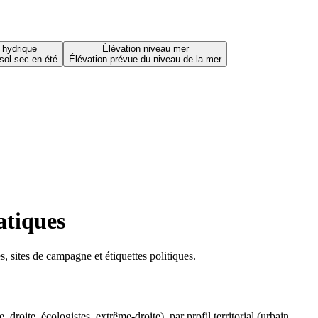
 hydrique
Élévation niveau mer
sol sec en été
Élévation prévue du niveau de la mer
atiques
 sites de campagne et étiquettes politiques.
oite, écologistes, extrême-droite), par profil territorial (urbain,