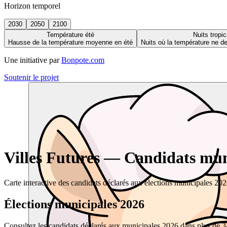
Horizon temporel
2030
2050
2100
Température été
Nuits tropic
Hausse de la température moyenne en été
Nuits où la température ne 
Une initiative par
Bonpote.com
Soutenir le projet
Villes Futures — Candidats muni
Carte interactive des candidats déclarés aux élections municipales 20
Élections municipales 2026
Consultez les candidats déclarés aux municipales 2026 dans plus de 34 0