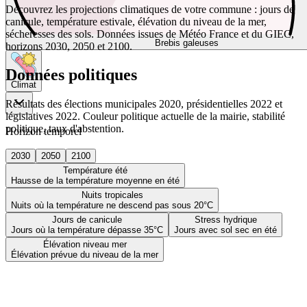
Découvrez les projections climatiques de votre commune : jours de
canicule, température estivale, élévation du niveau de la mer,
sécheresses des sols. Données issues de Météo France et du GIEC,
Brebis galeuses
horizons 2030, 2050 et 2100.
Données politiques
Climat
Résultats des élections municipales 2020, présidentielles 2022 et
législatives 2022. Couleur politique actuelle de la mairie, stabilité
politique, taux d'abstention.
Horizon temporel
2030
2050
2100
Température été
Hausse de la température moyenne en été
Nuits tropicales
Nuits où la température ne descend pas sous 20°C
Jours de canicule
Stress hydrique
Jours où la température dépasse 35°C
Jours avec sol sec en été
Élévation niveau mer
Élévation prévue du niveau de la mer