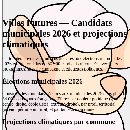
Villes Futures — Candidats
municipales 2026 et projections
climatiques
Carte interactive des candidats déclarés aux élections municipales
2026 en France. Plus de 50 000 candidats référencés avec leurs
programmes, sites de campagne et étiquettes politiques.
Élections municipales 2026
Consultez les candidats déclarés aux municipales 2026 dans plus de
34 000 communes françaises. Filtrez par couleur politique (gauche,
centre, droite, écologistes, extrême-droite), par profil territorial
(urbain, périurbain, rural) et par taille de commune.
Projections climatiques par commune