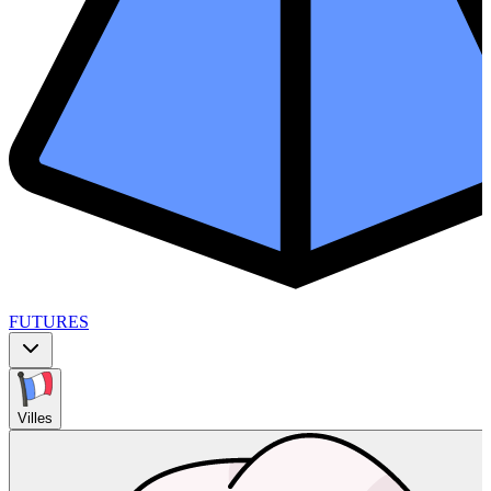
FUTURES
Villes