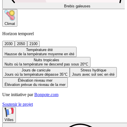
Brebis galeuses
Climat
Horizon temporel
2030
2050
2100
Température été
Hausse de la température moyenne en été
Nuits tropicales
Nuits où la température ne descend pas sous 20°C
Jours de canicule
Stress hydrique
Jours où la température dépasse 35°C
Jours avec sol sec en été
Élévation niveau mer
Élévation prévue du niveau de la mer
Une initiative par
Bonpote.com
Soutenir le projet
Villes