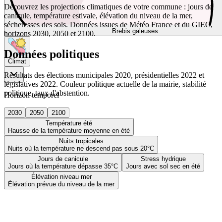
Découvrez les projections climatiques de votre commune : jours de
canicule, température estivale, élévation du niveau de la mer,
sécheresses des sols. Données issues de Météo France et du GIEC,
Brebis galeuses
horizons 2030, 2050 et 2100.
Données politiques
Climat
Résultats des élections municipales 2020, présidentielles 2022 et
législatives 2022. Couleur politique actuelle de la mairie, stabilité
politique, taux d'abstention.
Horizon temporel
2030
2050
2100
Température été
Hausse de la température moyenne en été
Nuits tropicales
Nuits où la température ne descend pas sous 20°C
Jours de canicule
Stress hydrique
Jours où la température dépasse 35°C
Jours avec sol sec en été
Élévation niveau mer
Élévation prévue du niveau de la mer