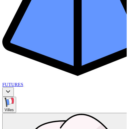
FUTURES
Villes