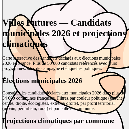
Villes Futures — Candidats
municipales 2026 et projections
climatiques
Carte interactive des candidats déclarés aux élections municipales
2026 en France. Plus de 50 000 candidats référencés avec leurs
programmes, sites de campagne et étiquettes politiques.
Élections municipales 2026
Consultez les candidats déclarés aux municipales 2026 dans plus de
34 000 communes françaises. Filtrez par couleur politique (gauche,
centre, droite, écologistes, extrême-droite), par profil territorial
(urbain, périurbain, rural) et par taille de commune.
Projections climatiques par commune