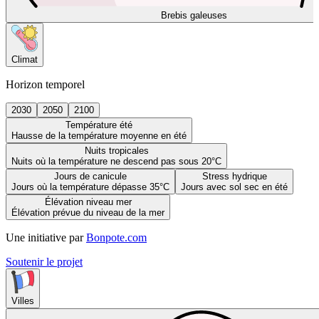
Brebis galeuses
Climat
Horizon temporel
2030
2050
2100
Température été
Hausse de la température moyenne en été
Nuits tropicales
Nuits où la température ne descend pas sous 20°C
Jours de canicule
Stress hydrique
Jours où la température dépasse 35°C
Jours avec sol sec en été
Élévation niveau mer
Élévation prévue du niveau de la mer
Une initiative par
Bonpote.com
Soutenir le projet
Villes