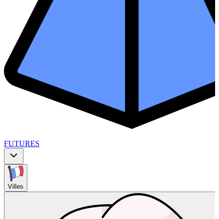
FUTURES
Villes