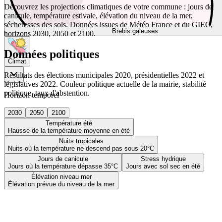
Découvrez les projections climatiques de votre commune : jours de
canicule, température estivale, élévation du niveau de la mer,
sécheresses des sols. Données issues de Météo France et du GIEC,
Brebis galeuses
horizons 2030, 2050 et 2100.
Données politiques
Climat
Résultats des élections municipales 2020, présidentielles 2022 et
législatives 2022. Couleur politique actuelle de la mairie, stabilité
politique, taux d'abstention.
Horizon temporel
2030
2050
2100
Température été
Hausse de la température moyenne en été
Nuits tropicales
Nuits où la température ne descend pas sous 20°C
Jours de canicule
Stress hydrique
Jours où la température dépasse 35°C
Jours avec sol sec en été
Élévation niveau mer
Élévation prévue du niveau de la mer