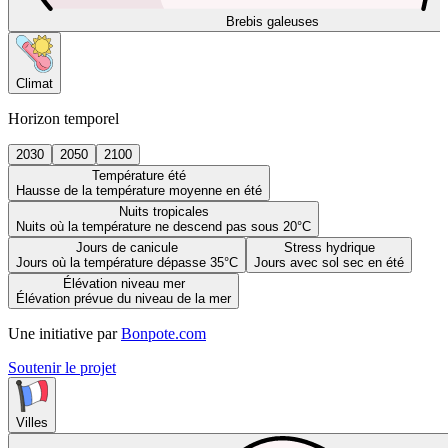
Brebis galeuses
Climat
Horizon temporel
2030
2050
2100
Température été
Hausse de la température moyenne en été
Nuits tropicales
Nuits où la température ne descend pas sous 20°C
Jours de canicule
Stress hydrique
Jours où la température dépasse 35°C
Jours avec sol sec en été
Élévation niveau mer
Élévation prévue du niveau de la mer
Une initiative par
Bonpote.com
Soutenir le projet
Villes