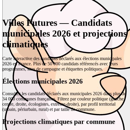
Villes Futures — Candidats
municipales 2026 et projections
climatiques
Carte interactive des candidats déclarés aux élections municipales
2026 en France. Plus de 50 000 candidats référencés avec leurs
programmes, sites de campagne et étiquettes politiques.
Élections municipales 2026
Consultez les candidats déclarés aux municipales 2026 dans plus de
34 000 communes françaises. Filtrez par couleur politique (gauche,
centre, droite, écologistes, extrême-droite), par profil territorial
(urbain, périurbain, rural) et par taille de commune.
Projections climatiques par commune