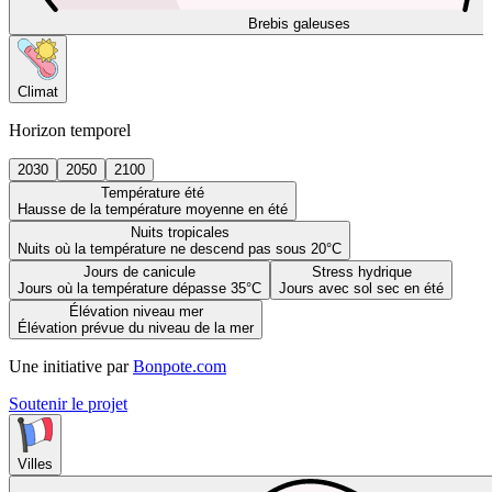
Brebis galeuses
Climat
Horizon temporel
2030
2050
2100
Température été
Hausse de la température moyenne en été
Nuits tropicales
Nuits où la température ne descend pas sous 20°C
Jours de canicule
Stress hydrique
Jours où la température dépasse 35°C
Jours avec sol sec en été
Élévation niveau mer
Élévation prévue du niveau de la mer
Une initiative par
Bonpote.com
Soutenir le projet
Villes