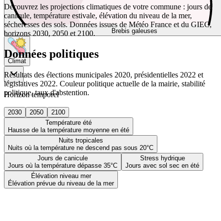
Découvrez les projections climatiques de votre commune : jours de
canicule, température estivale, élévation du niveau de la mer,
sécheresses des sols. Données issues de Météo France et du GIEC,
Brebis galeuses
horizons 2030, 2050 et 2100.
Données politiques
Climat
Résultats des élections municipales 2020, présidentielles 2022 et
législatives 2022. Couleur politique actuelle de la mairie, stabilité
politique, taux d'abstention.
Horizon temporel
2030
2050
2100
Température été
Hausse de la température moyenne en été
Nuits tropicales
Nuits où la température ne descend pas sous 20°C
Jours de canicule
Stress hydrique
Jours où la température dépasse 35°C
Jours avec sol sec en été
Élévation niveau mer
Élévation prévue du niveau de la mer