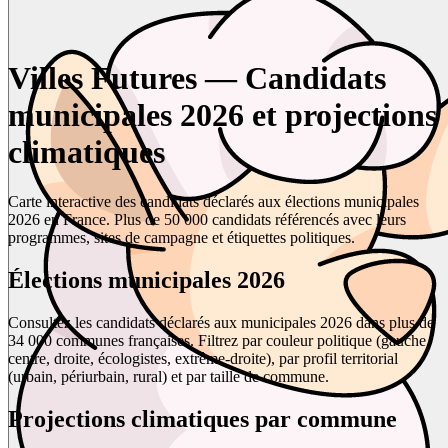
Villes Futures — Candidats
municipales 2026 et projections
climatiques
Carte interactive des candidats déclarés aux élections municipales
2026 en France. Plus de 50 000 candidats référencés avec leurs
programmes, sites de campagne et étiquettes politiques.
Élections municipales 2026
Consultez les candidats déclarés aux municipales 2026 dans plus de
34 000 communes françaises. Filtrez par couleur politique (gauche,
centre, droite, écologistes, extrême-droite), par profil territorial
(urbain, périurbain, rural) et par taille de commune.
Projections climatiques par commune