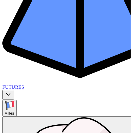
FUTURES
Villes