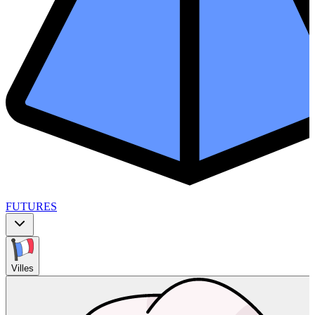
FUTURES
Villes