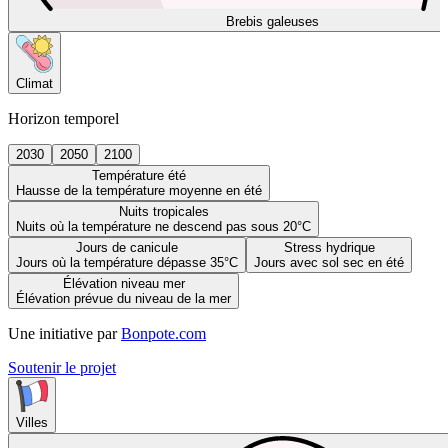
Brebis galeuses
Climat
Horizon temporel
2030
2050
2100
Température été
Hausse de la température moyenne en été
Nuits tropicales
Nuits où la température ne descend pas sous 20°C
Jours de canicule
Stress hydrique
Jours où la température dépasse 35°C
Jours avec sol sec en été
Élévation niveau mer
Élévation prévue du niveau de la mer
Une initiative par
Bonpote.com
Soutenir le projet
Villes