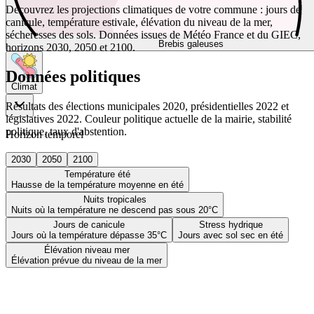
Découvrez les projections climatiques de votre commune : jours de
canicule, température estivale, élévation du niveau de la mer,
sécheresses des sols. Données issues de Météo France et du GIEC,
Brebis galeuses
horizons 2030, 2050 et 2100.
Données politiques
Climat
Résultats des élections municipales 2020, présidentielles 2022 et
législatives 2022. Couleur politique actuelle de la mairie, stabilité
politique, taux d'abstention.
Horizon temporel
2030
2050
2100
Température été
Hausse de la température moyenne en été
Nuits tropicales
Nuits où la température ne descend pas sous 20°C
Jours de canicule
Stress hydrique
Jours où la température dépasse 35°C
Jours avec sol sec en été
Élévation niveau mer
Élévation prévue du niveau de la mer