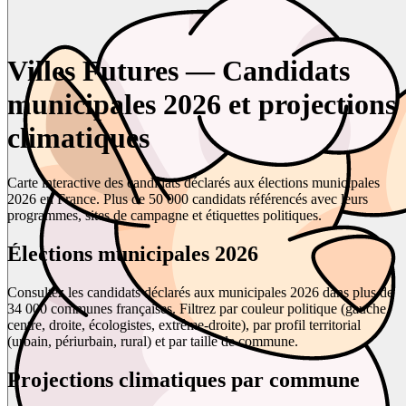
Villes Futures — Candidats
municipales 2026 et projections
climatiques
Carte interactive des candidats déclarés aux élections municipales
2026 en France. Plus de 50 000 candidats référencés avec leurs
programmes, sites de campagne et étiquettes politiques.
Élections municipales 2026
Consultez les candidats déclarés aux municipales 2026 dans plus de
34 000 communes françaises. Filtrez par couleur politique (gauche,
centre, droite, écologistes, extrême-droite), par profil territorial
(urbain, périurbain, rural) et par taille de commune.
Projections climatiques par commune