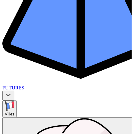
FUTURES
Villes