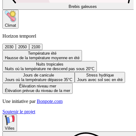
Brebis galeuses
Climat
Horizon temporel
2030
2050
2100
Température été
Hausse de la température moyenne en été
Nuits tropicales
Nuits où la température ne descend pas sous 20°C
Jours de canicule
Stress hydrique
Jours où la température dépasse 35°C
Jours avec sol sec en été
Élévation niveau mer
Élévation prévue du niveau de la mer
Une initiative par
Bonpote.com
Soutenir le projet
Villes