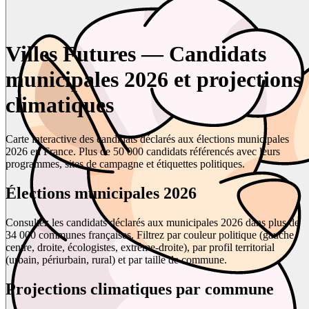
Villes Futures — Candidats
municipales 2026 et projections
climatiques
Carte interactive des candidats déclarés aux élections municipales
2026 en France. Plus de 50 000 candidats référencés avec leurs
programmes, sites de campagne et étiquettes politiques.
Élections municipales 2026
Consultez les candidats déclarés aux municipales 2026 dans plus de
34 000 communes françaises. Filtrez par couleur politique (gauche,
centre, droite, écologistes, extrême-droite), par profil territorial
(urbain, périurbain, rural) et par taille de commune.
Projections climatiques par commune