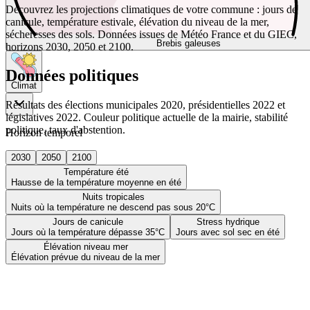
Découvrez les projections climatiques de votre commune : jours de
canicule, température estivale, élévation du niveau de la mer,
sécheresses des sols. Données issues de Météo France et du GIEC,
Brebis galeuses
horizons 2030, 2050 et 2100.
Données politiques
Climat
Résultats des élections municipales 2020, présidentielles 2022 et
législatives 2022. Couleur politique actuelle de la mairie, stabilité
politique, taux d'abstention.
Horizon temporel
2030
2050
2100
Température été
Hausse de la température moyenne en été
Nuits tropicales
Nuits où la température ne descend pas sous 20°C
Jours de canicule
Stress hydrique
Jours où la température dépasse 35°C
Jours avec sol sec en été
Élévation niveau mer
Élévation prévue du niveau de la mer