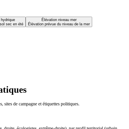
 hydrique
Élévation niveau mer
sol sec en été
Élévation prévue du niveau de la mer
atiques
 sites de campagne et étiquettes politiques.
oite, écologistes, extrême-droite), par profil territorial (urbain,