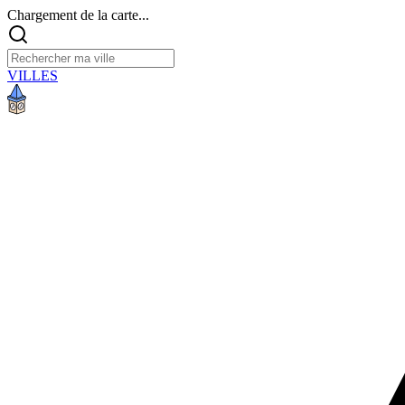
Chargement de la carte...
VILLES