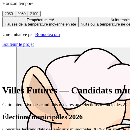
Horizon temporel
2030
2050
2100
Température été
Nuits tropic
Hausse de la température moyenne en été
Nuits où la température ne 
Une initiative par
Bonpote.com
Soutenir le projet
Villes Futures — Candidats muni
Carte interactive des candidats déclarés aux élections municipales 20
Élections municipales 2026
Consultez les candidats déclarés aux municipales 2026 dans plus de 34 0