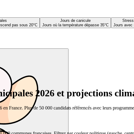
ales
Jours de canicule
Stress
descend pas sous 20°C
Jours où la température dépasse 35°C
Jours avec 
cipales 2026 et projections clim
26 en France. Plus de 50 000 candidats référencés avec leurs programmes,
00 communes françaises. Filtrez par couleur politique (gauche, centre, dr