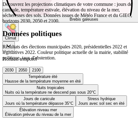
Découvrez les projections climatiques de votre commune : jours de
canicule, température estivale, élévation du niveau de la mer,
sécheresses des sols. Données issues de Météo France et du GIEC,
Brebis galeuses
horizons 2030, 2050 et 2100.
Données politiques
Climat
Résultats des élections municipales 2020, présidentielles 2022 et
législatives 2022. Couleur politique actuelle de la mairie, stabilité
politique, taux d'abstention.
Horizon temporel
2030
2050
2100
Température été
Hausse de la température moyenne en été
Nuits tropicales
Nuits où la température ne descend pas sous 20°C
Jours de canicule
Stress hydrique
Jours où la température dépasse 35°C
Jours avec sol sec en été
Élévation niveau mer
Élévation prévue du niveau de la mer