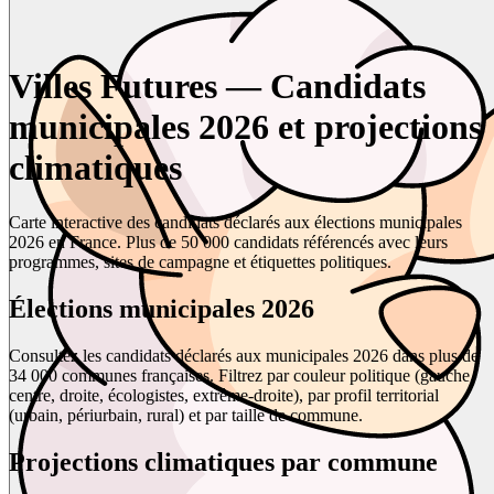
Villes Futures — Candidats
municipales 2026 et projections
climatiques
Carte interactive des candidats déclarés aux élections municipales
2026 en France. Plus de 50 000 candidats référencés avec leurs
programmes, sites de campagne et étiquettes politiques.
Élections municipales 2026
Consultez les candidats déclarés aux municipales 2026 dans plus de
34 000 communes françaises. Filtrez par couleur politique (gauche,
centre, droite, écologistes, extrême-droite), par profil territorial
(urbain, périurbain, rural) et par taille de commune.
Projections climatiques par commune