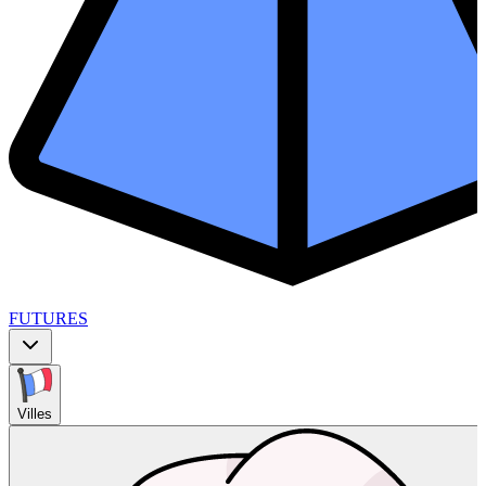
FUTURES
Villes