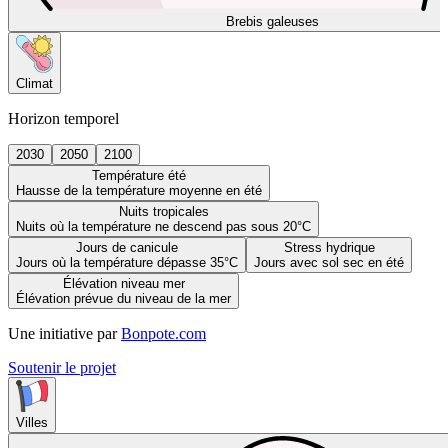
Brebis galeuses
Climat
Horizon temporel
2030
2050
2100
Température été
Hausse de la température moyenne en été
Nuits tropicales
Nuits où la température ne descend pas sous 20°C
Jours de canicule
Stress hydrique
Jours où la température dépasse 35°C
Jours avec sol sec en été
Élévation niveau mer
Élévation prévue du niveau de la mer
Une initiative par
Bonpote.com
Soutenir le projet
Villes